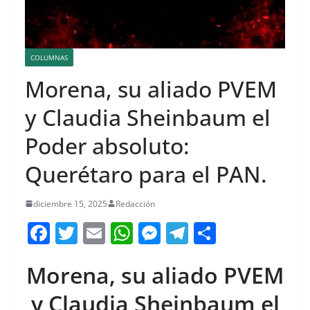
COLUMNAS
Morena, su aliado PVEM
y Claudia Sheinbaum el
Poder absoluto:
Querétaro para el PAN.
diciembre 15, 2025
Redacción
F
T
E
W
M
T
C
a
w
m
h
e
el
o
Morena, su aliado PVEM
c
itt
ai
at
ss
e
m
e
er
l
s
e
gr
p
y Claudia Sheinbaum el