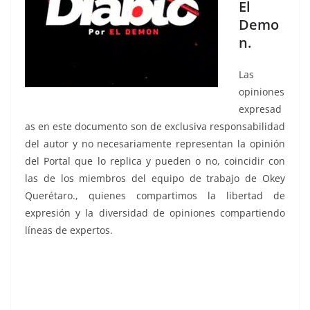
El
Demo
n.
Las
opiniones
expresad
as en este documento son de exclusiva responsabilidad
del autor y no necesariamente representan la opinión
del Portal que lo replica y pueden o no, coincidir con
las de los miembros del equipo de trabajo de Okey
Querétaro., quienes compartimos la libertad de
expresión y la diversidad de opiniones compartiendo
líneas de expertos.
su aliado, su aliado, su aliado, su aliado, su aliado, su