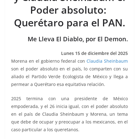
b
A
n
a
ar
Poder absoluto:
o
p
g
m
tir
Querétaro para el PAN.
o
p
er
k
Me Lleva El Diablo, por El Demon.
Lunes 15 de diciembre del 2025
Morena en el gobierno federal con
Claudia Sheinbaum
son el poder absoluto en el país, lo comparten con su
aliado el Partido Verde Ecologista de México y llega a
permear a Querétaro esa equitativa relación.
2025 termina con una presidente de México
empoderada, y el 26 inicia igual, con el poder absoluto
en el país de Claudia Sheinbaum y Morena, un tema
que debe de ocupar y preocupar a los mexicanos, en el
caso particular a los queretanos.