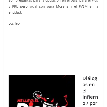
Son preguntas para la oposición en el país, para el PAN
y PRI, pero igual son para Morena y el PVEM en la
entidad.
Los leo.
Diálog
os en
el
Infiern
o / por