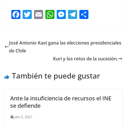
aliado, su aliado, su aliado,
F
T
E
W
M
T
C
a
w
m
h
e
el
o
c
itt
ai
at
ss
e
m
e
er
l
s
e
gr
p
José Antonio Kast gana las elecciones presidenciales
b
A
n
a
ar
de Chile
o
p
g
m
tir
Kuri y los retos de la sucesión.
o
p
er
También te puede gustar
k
Ante la insuficiencia de recursos el INE
se defiende
julio 5, 2021