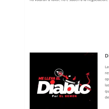
D
La
re
op
la
qu
de
de