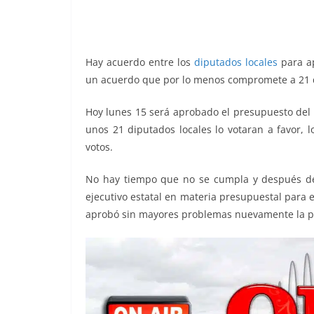
o
p
g
m
tir
o
p
er
k
Hay acuerdo entre los
diputados locales
para ap
un acuerdo que por lo menos compromete a 21 di
Hoy lunes 15 será aprobado el presupuesto del g
unos 21 diputados locales lo votaran a favor, l
votos.
No hay tiempo que no se cumpla y después de 
ejecutivo estatal en materia presupuestal para 
aprobó sin mayores problemas nuevamente la pr