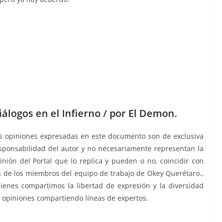
iálogos en el Infierno / por El Demon.
s opiniones expresadas en este documento son de exclusiva
sponsabilidad del autor y no necesariamente representan la
inión del Portal que lo replica y pueden o no, coincidir con
s de los miembros del equipo de trabajo de Okey Querétaro.,
ienes compartimos la libertad de expresión y la diversidad
 opiniones compartiendo líneas de expertos.
l show, del show, del show, del show, del show, del show,