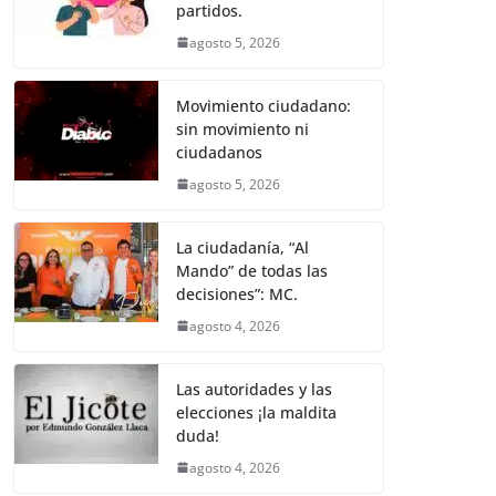
k
partidos.
agosto 5, 2026
Movimiento ciudadano:
sin movimiento ni
ciudadanos
agosto 5, 2026
La ciudadanía, “Al
Mando” de todas las
decisiones”: MC.
agosto 4, 2026
Las autoridades y las
elecciones ¡la maldita
duda!
agosto 4, 2026