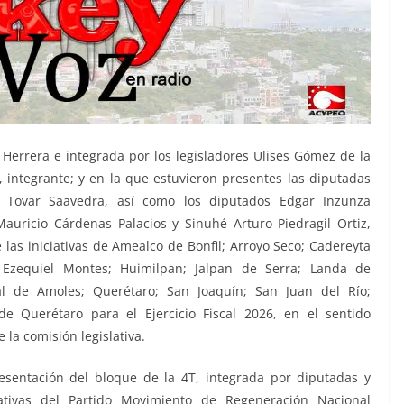
 Herrera e integrada por los legisladores Ulises Gómez de la
, integrante; y en la que estuvieron presentes las diputadas
a Tovar Saavedra, así como los diputados Edgar Inzunza
Mauricio Cárdenas Palacios y Sinuhé Arturo Piedragil Ortiz,
las iniciativas de Amealco de Bonfil; Arroyo Seco; Cadereyta
 Ezequiel Montes; Huimilpan; Jalpan de Serra; Landa de
al de Amoles; Querétaro; San Joaquín; San Juan del Río;
e Querétaro para el Ejercicio Fiscal 2026, en el sentido
la comisión legislativa.
esentación del bloque de la 4T, integrada por diputadas y
lativas del Partido Movimiento de Regeneración Nacional