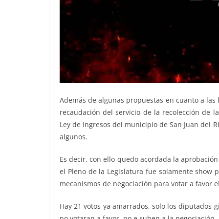
Además de algunas propuestas en cuanto a las le
recaudación del servicio de la recolección de la
Ley de Ingresos del municipio de San Juan del R
algunos.
Es decir, con ello quedo acordada la aprobación
el Pleno de la Legislatura fue solamente show p
mecanismos de negociación para votar a favor el
Hay 21 votos ya amarrados, solo los diputados gil
no votaran a favor, no e suben a la negociación,