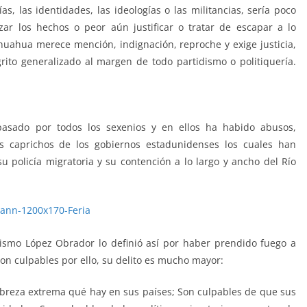
s, las identidades, las ideologías o las militancias, sería poco
izar los hechos o peor aún justificar o tratar de escapar a lo
huahua merece mención, indignación, reproche y exige justicia,
grito generalizado al margen de todo partidismo o politiquería.
grantes culpables, Migrantes culpables, Migrantes culpables,
pasado por todos los sexenios y en ellos ha habido abusos,
los caprichos de los gobiernos estadunidenses los cuales han
su policía migratoria y su contención a lo largo y ancho del Río
ismo López Obrador lo definió así por haber prendido fuego a
on culpables por ello, su delito es mucho mayor:
pobreza extrema qué hay en sus países; Son culpables de que sus