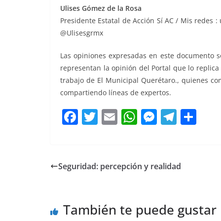
Ulises Gómez de la Rosa
Presidente Estatal de Acción Sí AC / Mis redes
@Ulisesgrmx
Las opiniones expresadas en este documento so
representan la opinión del Portal que lo replic
trabajo de El Municipal Querétaro., quienes co
compartiendo líneas de expertos.
F
T
E
W
M
T
C
a
w
m
h
e
el
o
c
itt
ai
at
ss
e
m
e
er
l
s
e
gr
p
Seguridad: percepción y realidad
b
A
n
a
ar
o
p
g
m
tir
También te puede gustar
o
p
er