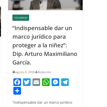
COLUMNAS
“Indispensable dar un
marco jurídico para
proteger a la niñez”:
Dip. Arturo Maximiliano
García.
agosto 6, 2026
Redacción
F
T
E
W
M
T
a
w
m
h
e
el
C
c
itt
ai
at
ss
e
o
e
er
l
s
e
gr
“Indispensable dar un marco jurídico
m