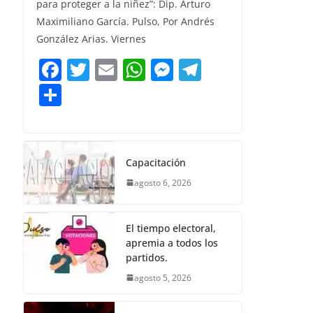
para proteger a la niñez”: Dip. Arturo
b
A
n
a
p
Maximiliano García. Pulso, Por Andrés
o
p
g
m
ar
González Arias. Viernes
o
p
er
tir
F
T
E
W
M
T
k
a
w
m
h
e
el
C
c
itt
ai
at
ss
e
o
e
er
l
s
e
gr
m
b
A
n
a
p
Capacitación
o
p
g
m
ar
agosto 6, 2026
o
p
er
tir
k
El tiempo electoral,
apremia a todos los
partidos.
agosto 5, 2026