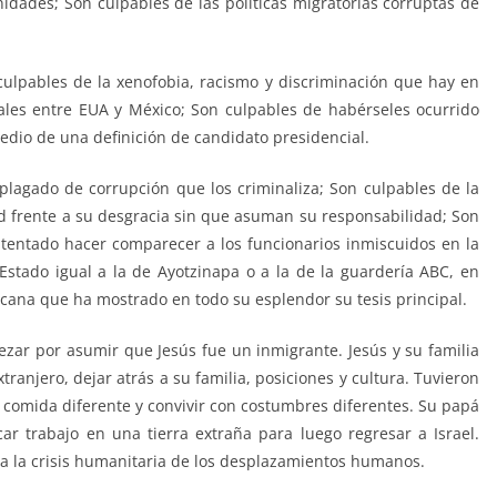
idades; Son culpables de las políticas migratorias corruptas de
ulpables de la xenofobia, racismo y discriminación que hay en
ales entre EUA y México; Son culpables de habérseles ocurrido
io de una definición de candidato presidencial.
lagado de corrupción que los criminaliza; Son culpables de la
ad frente a su desgracia sin que asuman su responsabilidad; Son
tentado hacer comparecer a los funcionarios inmiscuidos en la
 Estado igual a la de Ayotzinapa o a la de la guardería ABC, en
ana que ha mostrado en todo su esplendor su tesis principal.
ezar por asumir que Jesús fue un inmigrante. Jesús y su familia
ranjero, dejar atrás a su familia, posiciones y cultura. Tuvieron
comida diferente y convivir con costumbres diferentes. Su papá
ar trabajo en una tierra extraña para luego regresar a Israel.
a la crisis humanitaria de los desplazamientos humanos.