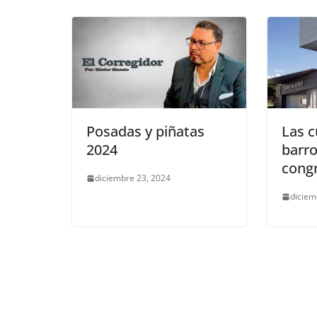
k
Posadas y piñatas
Las c
2024
barro
congr
diciembre 23, 2024
diciem