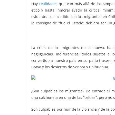
o
p
g
m
tir
Hay
realidades
que van más allá de las simpatía
ético y hasta inmoral evadir la crítica, minim
o
p
er
evidente. Lo sucedido con los migrantes en Chi
k
la consigna de “fue el Estado” debiera ser un 
Migrantes culpables, Migrantes culpables, Mi
Migrantes culpables
La crisis de los migrantes no es nueva, ha 
negligencias, indiferencias, todos sujetos a 
convertido a nuestro país en su patio trasero, 
Bravo y los desiertos de Sonora y Chihuahua.
¿Son culpables los migrantes? De entrada el m
una colchoneta en una de las “celdas”, pero no s
Son culpables por huir de la violencia y de la 