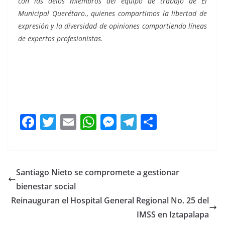
con las delos miembros del equipo de trabajo de El
Municipal Querétaro., quienes compartimos la libertad de
expresión y la diversidad de opiniones compartiendo líneas
de expertos profesionistas.
que volvió, que volvió, que volvió, que volvió, que volvió,
que volvió, que volvió, que volvió,
F
T
E
W
M
T
C
a
w
m
h
e
el
o
c
itt
ai
at
ss
e
m
e
er
l
s
e
gr
p
Santiago Nieto se compromete a gestionar
b
A
n
a
ar
bienestar social
o
p
g
m
tir
Reinauguran el Hospital General Regional No. 25 del
o
p
er
IMSS en Iztapalapa