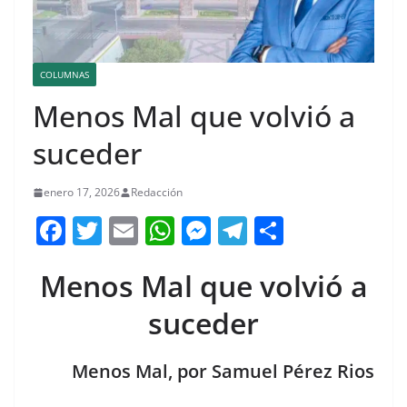
COLUMNAS
Menos Mal que volvió a
suceder
enero 17, 2026
Redacción
F
T
E
W
M
T
C
a
w
m
h
e
el
o
Menos Mal que volvió a
c
itt
ai
at
ss
e
m
e
er
l
s
e
gr
p
suceder
b
A
n
a
ar
o
p
g
m
tir
Menos Mal, por Samuel Pérez Rios
o
p
er