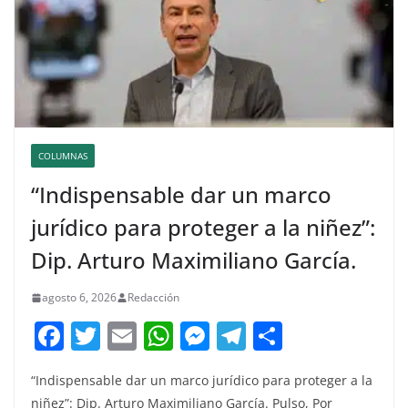
COLUMNAS
“Indispensable dar un marco
jurídico para proteger a la niñez”:
Dip. Arturo Maximiliano García.
agosto 6, 2026
Redacción
F
T
E
W
M
T
C
a
w
m
h
e
el
o
“Indispensable dar un marco jurídico para proteger a la
c
itt
ai
at
ss
e
m
niñez”: Dip. Arturo Maximiliano García. Pulso, Por