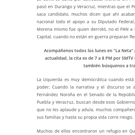
pasó en Durango y Veracruz, mientras que el Pro
saca candidato, muchos dicen que ahí acabará
nacional todo el apoyo a su Diputado Federal
Morena mismo fue quien derrotó, no el PAN a su
Capital, cuando no están en guerra preparan flec
Acompáñenos todos los lunes en “La Neta” pa
actualidad, la cita es de 7 a 8 PM por SMTV
también búsquenos a tr
La izquierda es muy democrática cuando está e
poder; Cuando la narrativa y el discurso se 
Fernández Noroña en el Senado de la Repúbli
Puebla y Veracruz, buscan desde esos Gobiernos,
que no les aplaude y adula, muchos compañeros
sus familias y hasta su propia vida corre riesgo.
Muchos de ellos encontraron un refugio en Qu