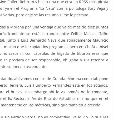
ive Caller, Rebrum y hasta una que otra en RRSS más pirata
z, ya en el Programa “La Neta” con la politóloga Sory Vega y
 varias, pero deje se las resumo si me lo permite.
das a Morena por una ventaja que va de más de diez puntos
rácticamente se está cerrando entre Felifer Macias “Niño
tal, junto a Luis Bernardo Nava que atinadamente Mauricio
tal, mismo que le copian los programas pero en Chafa a nivel
s no crece ni con cápsulas de hígado de tiburón esas que
se preciara de ser responsable, obligaba a sus retoños a
nte su inercia ascendente.
antando, ahí vamos con los de Guinda, Morena como tal, pone
berto Herrera, Luis Humberto Fernández está en los sótanos,
ente el huevo, sin embargo ahí le va, nomás no lo comente,
 el Ex Rector, el Verde Ricardo Astudillo, mismo que en el
 mantenerse en las métricas, sino que también a crecido
 sin Partido Verde, no es competitivo, ya lo vio, lo que les