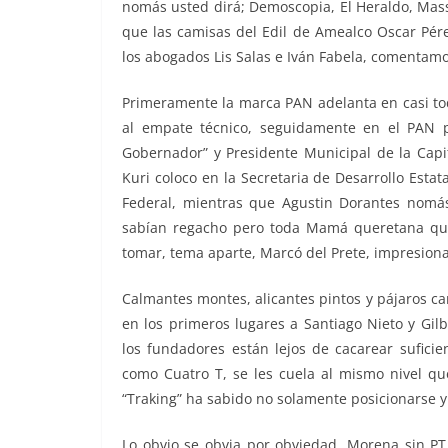
nomás usted dirá; Demoscopia, El Heraldo, Mass
que las camisas del Edil de Amealco Oscar Pére
los abogados Lis Salas e Iván Fabela, comentamos
Primeramente la marca PAN adelanta en casi to
al empate técnico, seguidamente en el PAN p
Gobernador” y Presidente Municipal de la Capi
Kuri coloco en la Secretaria de Desarrollo Esta
Federal, mientras que Agustin Dorantes nomá
sabían regacho pero toda Mamá queretana que 
tomar, tema aparte, Marcó del Prete, impresiona
Calmantes montes, alicantes pintos y pájaros c
en los primeros lugares a Santiago Nieto y Gil
los fundadores están lejos de cacarear sufici
como Cuatro T, se les cuela al mismo nivel que
“Traking” ha sabido no solamente posicionarse y
Lo obvio se obvia por obviedad, Morena sin PT y