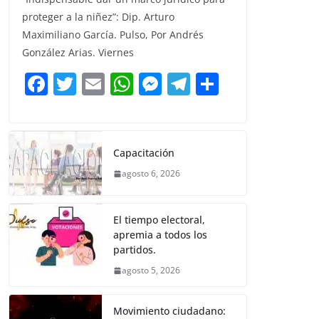
c
itt
ai
at
ss
e
m
proteger a la niñez”: Dip. Arturo
e
er
l
s
e
gr
p
Maximiliano García. Pulso, Por Andrés
b
A
n
a
ar
González Arias. Viernes
o
p
g
m
tir
F
T
E
W
M
T
C
o
p
er
a
w
m
h
e
el
o
k
c
itt
ai
at
ss
e
m
e
er
l
s
e
gr
p
Capacitación
b
A
n
a
ar
agosto 6, 2026
o
p
g
m
tir
o
p
er
El tiempo electoral,
k
apremia a todos los
partidos.
agosto 5, 2026
Movimiento ciudadano: