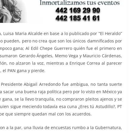
 Luisa Maria Alcalde en base a lo publicado por “El Heraldo”
o pueden, pero no crea que son los únicos damnificados por
ampoco gana; Al Edil Chepe Guerrero quién fue el primero en
 le sumaron Gerardo Ángeles, Memo Vega y Mauricio Cárdenas,
ñón, no alzaron la voz, mientras a Enrique Correa al parecer
a, el PAN gana y pierde.
 Presidente Abigail Arredondo fue ambigua, no tanta suerte
a sacar una buena raja política pero por lo visto en México ya
 gana, se la llevo tranquila, no compraron pleitos ajenos y se
guien sigue meciendo todavía esa cuna ¿Eres tú Astudillo?, PT
abe que siempre quedan mal con los acuerdos.
ron a la par, una lluvia de encuestas rumbo a la Gubernatura,