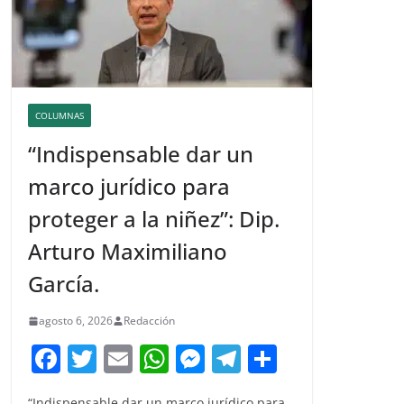
COLUMNAS
“Indispensable dar un
marco jurídico para
proteger a la niñez”: Dip.
Arturo Maximiliano
García.
agosto 6, 2026
Redacción
F
T
E
W
M
T
C
a
w
m
h
e
el
o
“Indispensable dar un marco jurídico para