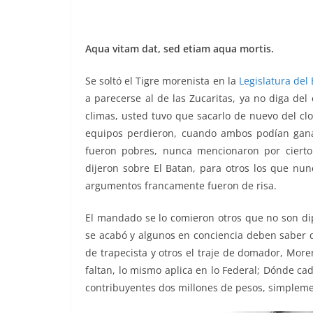
o
p
er
k
Aqua vitam dat, sed etiam aqua mortis.
Se soltó el Tigre morenista en la
Legislatura del
a parecerse al de las Zucaritas, ya no diga de
climas, usted tuvo que sacarlo de nuevo del c
equipos perdieron, cuando ambos podían ganar
fueron pobres, nunca mencionaron por ciert
dijeron sobre El Batan, para otros los que nun
argumentos francamente fueron de risa.
El mandado se lo comieron otros que no son dip
se acabó y algunos en conciencia deben saber q
de trapecista y otros el traje de domador, Mor
faltan, lo mismo aplica en lo Federal; Dónde cad
contribuyentes dos millones de pesos, simpleme