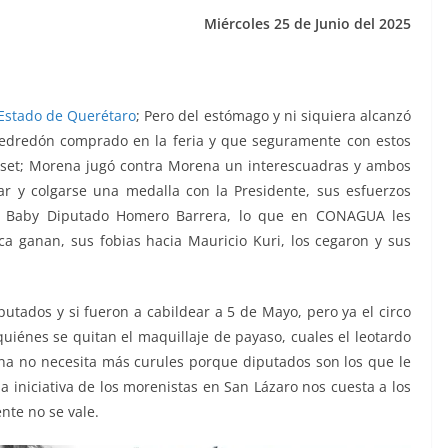
Miércoles 25 de Junio del 2025
 Estado de Querétaro
; Pero del estómago y ni siquiera alcanzó
l edredón comprado en la feria y que seguramente con estos
loset; Morena jugó contra Morena un interescuadras y ambos
 y colgarse una medalla con la Presidente, sus esfuerzos
o Baby Diputado Homero Barrera, lo que en CONAGUA les
ca ganan, sus fobias hacia Mauricio Kuri, los cegaron y sus
utados y si fueron a cabildear a 5 de Mayo, pero ya el circo
uiénes se quitan el maquillaje de payaso, cuales el leotardo
ena no necesita más curules porque diputados son los que le
a iniciativa de los morenistas en San Lázaro nos cuesta a los
nte no se vale.