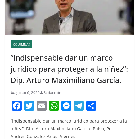
COLUMNAS
“Indispensable dar un marco
jurídico para proteger a la niñez”:
Dip. Arturo Maximiliano García.
agosto 6, 2026
Redacción
F
T
E
W
M
T
C
a
w
m
h
e
el
o
“Indispensable dar un marco jurídico para proteger a la
c
itt
ai
at
ss
e
m
niñez”: Dip. Arturo Maximiliano García. Pulso, Por
e
er
l
s
e
gr
p
Andrés González Arias. Viernes