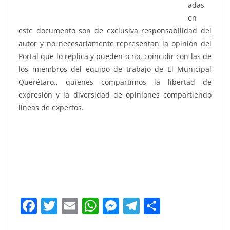
adas
en
este documento son de exclusiva responsabilidad del
autor y no necesariamente representan la opinión del
Portal que lo replica y pueden o no, coincidir con las de
los miembros del equipo de trabajo de El Municipal
Querétaro., quienes compartimos la libertad de
expresión y la diversidad de opiniones compartiendo
líneas de expertos.
La Verde, La Verde, La Verde, La Verde, La Verde,. La
Verde. La Verde, La Verde, La Verde, La Verde, La Verde,
La Verde, La Verde, La Verde, La Verde,. La Verde
F
T
E
W
M
T
C
a
w
m
h
e
el
o