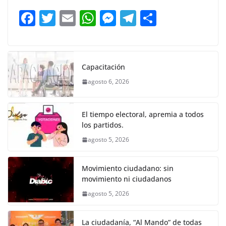
b
A
n
a
ar
F
T
E
W
M
T
C
o
p
g
m
tir
a
w
m
h
e
el
o
o
p
er
c
itt
ai
at
ss
e
m
k
e
er
l
s
e
gr
p
Capacitación
b
A
n
a
ar
agosto 6, 2026
o
p
g
m
tir
o
p
er
El tiempo electoral, apremia a todos
k
los partidos.
agosto 5, 2026
Movimiento ciudadano: sin
movimiento ni ciudadanos
agosto 5, 2026
La ciudadanía, “Al Mando” de todas