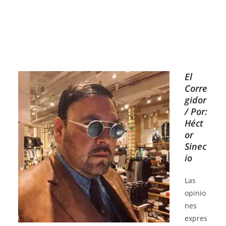
El
Corre
gidor
/ Por:
Héct
or
Sinec
io
Las
opinio
nes
expres