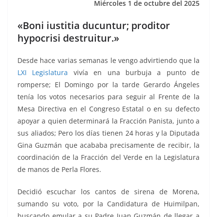
Miércoles 1 de octubre del 2025
k
«Boni iustitia ducuntur; proditor
hypocrisi destruitur.»
Desde hace varias semanas le vengo advirtiendo que la
LXI Legislatura
vivía en una burbuja a punto de
romperse; El Domingo por la tarde Gerardo Ángeles
tenía los votos necesarios para seguir al Frente de la
Mesa Directiva en el Congreso Estatal o en su defecto
apoyar a quien determinará la Fracción Panista, junto a
sus aliados; Pero los días tienen 24 horas y la Diputada
Gina Guzmán que acababa precisamente de recibir, la
coordinación de la Fracción del Verde en la Legislatura
de manos de Perla Flores.
Decidió escuchar los cantos de sirena de Morena,
sumando su voto, por la Candidatura de Huimilpan,
buscando emular a su Padre Juan Guzmán de llegar a