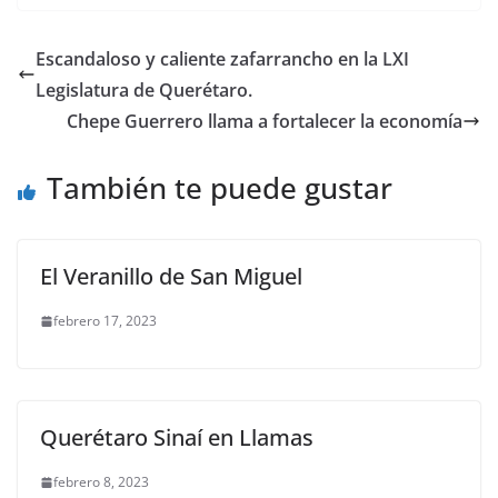
c
itt
ai
at
ss
e
m
e
er
l
s
e
gr
p
Escandaloso y caliente zafarrancho en la LXI
b
A
n
a
ar
Legislatura de Querétaro.
o
p
g
m
tir
Chepe Guerrero llama a fortalecer la economía
o
p
er
También te puede gustar
k
El Veranillo de San Miguel
febrero 17, 2023
Querétaro Sinaí en Llamas
febrero 8, 2023