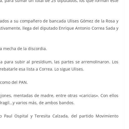
a, para sumar un total de 25 diputados, los que forman este
ltados a su compañero de bancada Ulises Gómez de la Rosa y
stivamente, llega del diputado Enrique Antonio Correa Sada y
a mecha de la discordia.
a para subir al presídium, las partes se arremolinaron. Los
atarle esa lista a Correa. Lo sigue Ulises.
 como del PAN.
ones, mentadas de madre, entre otras «caricias». Con ellos
dragil…y varios más, de ambos bandos.
o Paul Ospital y Teresita Calzada, del partido Movimiento