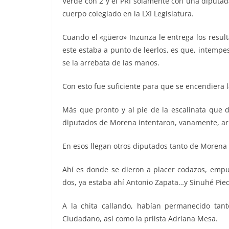
Verde con 2 y el PRI solamente con una diputad
cuerpo colegiado en la LXI Legislatura.
Cuando el «güero» Inzunza le entrega los resu
este estaba a punto de leerlos, es que, intempe
se la arrebata de las manos.
Con esto fue suficiente para que se encendiera l
Más que pronto y al pie de la escalinata que d
diputados de Morena intentaron, vanamente, arreb
En esos llegan otros diputados tanto de Morena
Ahí es donde se dieron a placer codazos, empuj
dos, ya estaba ahí Antonio Zapata…y Sinuhé Pie
A la chita callando, habían permanecido tant
Ciudadano, así como la priista Adriana Mesa.