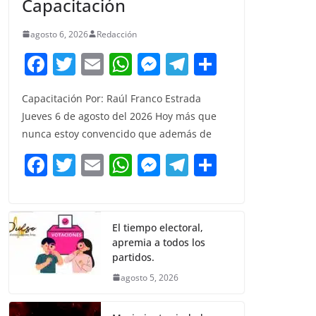
Capacitación
agosto 6, 2026
Redacción
F
T
E
W
M
T
C
a
w
m
h
e
el
o
Capacitación Por: Raúl Franco Estrada
c
itt
ai
at
ss
e
m
Jueves 6 de agosto del 2026 Hoy más que
e
er
l
s
e
gr
p
nunca estoy convencido que además de
b
A
n
a
ar
F
T
E
W
M
T
C
o
p
g
m
tir
a
w
m
h
e
el
o
o
p
er
c
itt
ai
at
ss
e
m
k
e
er
l
s
e
gr
p
El tiempo electoral,
apremia a todos los
b
A
n
a
ar
partidos.
o
p
g
m
tir
agosto 5, 2026
o
p
er