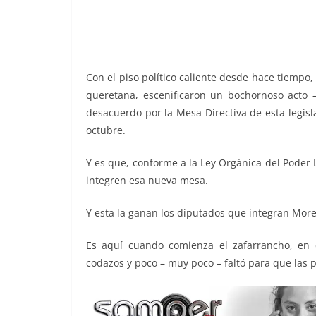
o
p
g
m
tir
o
p
er
k
Con el piso político caliente desde hace tiempo, 
queretana, escenificaron un bochornoso acto 
desacuerdo por la Mesa Directiva de esta legi
octubre.
Y es que, conforme a la Ley Orgánica del Poder L
integren esa nueva mesa.
Y esta la ganan los diputados que integran More
Es aquí cuando comienza el zafarrancho, en 
codazos y poco – muy poco – faltó para que las p