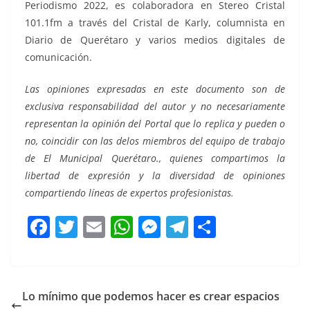
Periodismo 2022, es colaboradora en Stereo Cristal
101.1fm a través del Cristal de Karly, columnista en
Diario de Querétaro y varios medios digitales de
comunicación.
Las opiniones expresadas en este documento son de
exclusiva responsabilidad del autor y no necesariamente
representan la opinión del Portal que lo replica y pueden o
no, coincidir con las delos miembros del equipo de trabajo
de El Municipal Querétaro., quienes compartimos la
libertad de expresión y la diversidad de opiniones
compartiendo líneas de expertos profesionistas.
F
T
E
W
M
T
C
a
w
m
h
e
el
o
c
itt
ai
at
ss
e
m
e
er
l
s
e
gr
p
Lo mínimo que podemos hacer es crear espacios