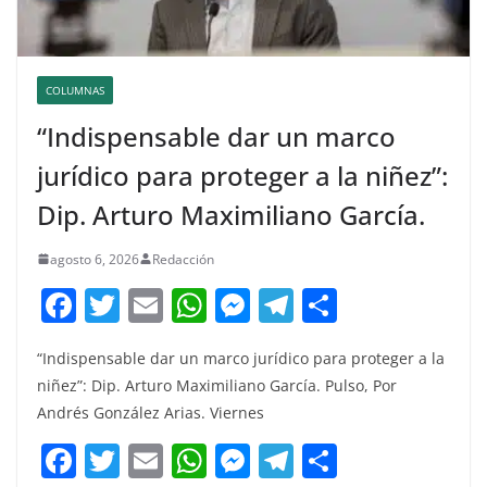
COLUMNAS
“Indispensable dar un marco
jurídico para proteger a la niñez”:
Dip. Arturo Maximiliano García.
agosto 6, 2026
Redacción
F
T
E
W
M
T
C
a
w
m
h
e
el
o
“Indispensable dar un marco jurídico para proteger a la
c
itt
ai
at
ss
e
m
niñez”: Dip. Arturo Maximiliano García. Pulso, Por
e
er
l
s
e
gr
p
Andrés González Arias. Viernes
b
A
n
a
ar
F
T
E
W
M
T
C
o
p
g
m
tir