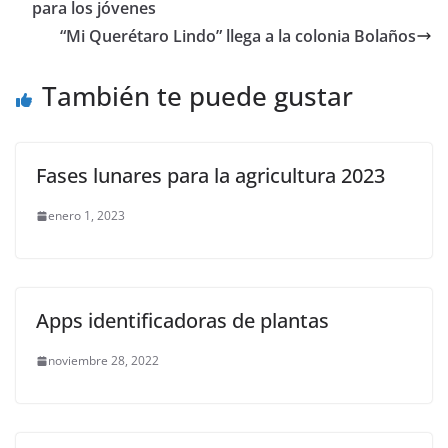
b
A
n
a
ar
para los jóvenes
o
p
g
m
tir
“Mi Querétaro Lindo” llega a la colonia Bolaños
o
p
er
También te puede gustar
k
Fases lunares para la agricultura 2023
enero 1, 2023
Apps identificadoras de plantas
noviembre 28, 2022