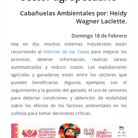
o
p
g
m
tir
o
p
er
Cabañuelas Ambientales por: Heidy
k
Wagner Laclette.
Domingo 18 de Febrero
Hoy en día, muchos sistemas industriales están
recurriendo al
Internet de las Cosas
para mejorar los
procesos, obtener información, realizar tareas
automatizadas y reducir costos. Las explotaciones
agrícolas y ganaderas están entre los sectores que
pueden beneficiarse. Algunos ejemplos son el
seguimiento y la gestión del ganado, el uso de sensores
para detectar condiciones y obtención de visibilidad
sobre los efectos de los factores ambientales en los
cultivos para tomar decisiones críticas.