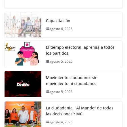
a
w
m
h
e
el
o
o
p
er
c
itt
ai
at
ss
e
m
k
e
er
l
s
e
gr
p
Capacitación
b
A
n
a
ar
agosto 6, 2026
o
p
g
m
tir
o
p
er
El tiempo electoral, apremia a todos
k
los partidos.
agosto 5, 2026
Movimiento ciudadano: sin
movimiento ni ciudadanos
agosto 5, 2026
La ciudadanía, “Al Mando” de todas
las decisiones”: MC.
agosto 4, 2026