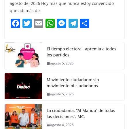
c
itt
ai
at
ss
e
m
agosto del 2026 Hoy más que nunca estoy convencido
e
er
l
s
e
gr
p
que además de
b
A
n
a
ar
F
T
E
W
M
T
C
o
p
g
m
tir
a
w
m
h
e
el
o
o
p
er
c
itt
ai
at
ss
e
m
k
e
er
l
s
e
gr
p
El tiempo electoral, apremia a todos
los partidos.
b
A
n
a
ar
agosto 5, 2026
o
p
g
m
tir
o
p
er
Movimiento ciudadano: sin
k
movimiento ni ciudadanos
agosto 5, 2026
La ciudadanía, “Al Mando” de todas
las decisiones”: MC.
agosto 4, 2026