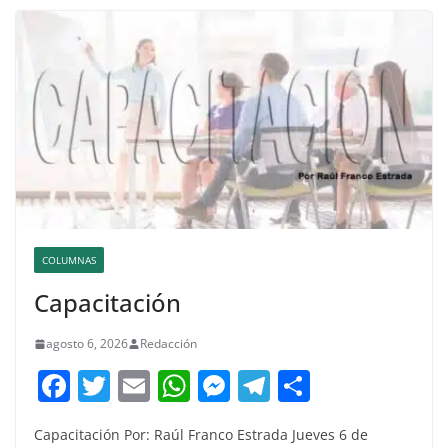
COLUMNAS
Capacitación
agosto 6, 2026
Redacción
F
T
E
W
M
T
C
a
w
m
h
e
el
o
Capacitación Por: Raúl Franco Estrada Jueves 6 de