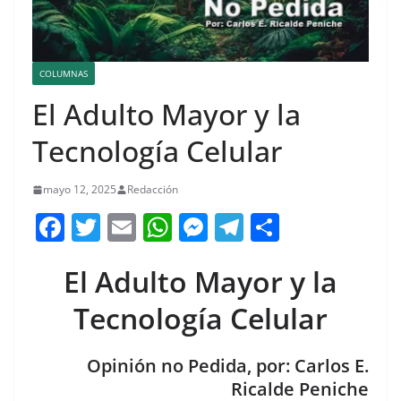
COLUMNAS
El Adulto Mayor y la
Tecnología Celular
mayo 12, 2025
Redacción
F
T
E
W
M
T
C
a
w
m
h
e
el
o
El Adulto Mayor y la
c
itt
ai
at
ss
e
m
e
er
l
s
e
gr
p
Tecnología Celular
b
A
n
a
ar
o
p
g
m
tir
Opinión no Pedida, por: Carlos E.
Ricalde Peniche
o
p
er