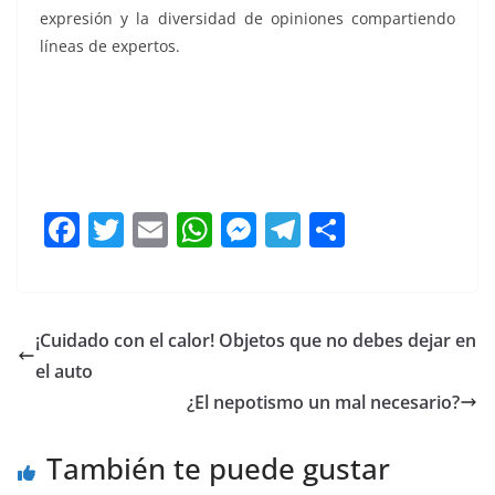
expresión y la diversidad de opiniones compartiendo
líneas de expertos.
El Adulto, El Adulto, El Adulto, El Adulto, El Adulto, El
Adulto, El Adulto, El Adulto
F
T
E
W
M
T
C
a
w
m
h
e
el
o
c
itt
ai
at
ss
e
m
e
er
l
s
e
gr
p
¡Cuidado con el calor! Objetos que no debes dejar en
b
A
n
a
ar
el auto
o
p
g
m
tir
¿El nepotismo un mal necesario?
o
p
er
También te puede gustar
k