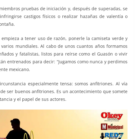
 miembros pruebas de iniciación y, después de superadas, se
nfringirse castigos físicos o realizar hazañas de valentía o
ontaña.
 empieza a tener uso de razón, ponerle la camiseta verde y
te varios mundiales. Al cabo de unos cuantos años formamos
ados y fatalistas, listos para reírse como el Guasón o vivir
stán entrenados para decir: “Jugamos como nunca y perdimos
ente mexicano.
cunstancia especialmente tensa: somos anfitriones. Al vía
ia de ser buenos anfitriones. Es un acontecimiento que somete
tancia y el papel de sus actores.