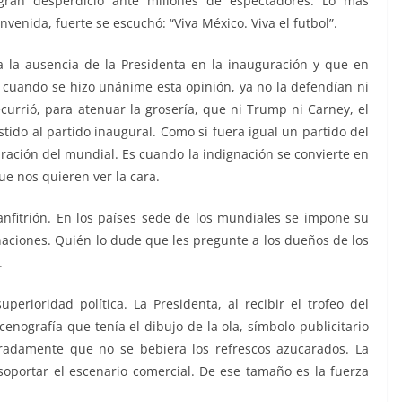
ran desperdicio ante millones de espectadores. Lo más
nvenida, fuerte se escuchó: “Viva México. Viva el futbol”.
 la ausencia de la Presidenta en la inauguración y que en
, cuando se hizo unánime esta opinión, ya no la defendían ni
recurrió, para atenuar la grosería, que ni Trump ni Carney, el
ido al partido inaugural. Como si fuera igual un partido del
ración del mundial. Es cuando la indignación se convierte en
ue nos quieren ver la cara.
 anfitrión. En los países sede de los mundiales se impone su
naciones. Quién lo dude que les pregunte a los dueños de los
.
erioridad política. La Presidenta, al recibir el trofeo del
nografía que tenía el dibujo de la ola, símbolo publicitario
radamente que no se bebiera los refrescos azucarados. La
oportar el escenario comercial. De ese tamaño es la fuerza