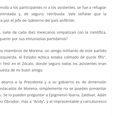
enida a los participantes ni a los asistentes, se fue a refugiar
ntrolada y, de seguro, retribuida. Vale señalar que la
 por el Jefe de Gobierno del país anfitrión.
s, siete de cada diez mexicanos simpatizan con la científica,
querer por sus entusiastas partidarios?
los miembros de Morena, un amigo militante de este partido
zquierda, el Estadio Azteca estaba colmado de puros fifís”.
n Fest en el Zócalo, donde seguro todos los asistentes eran
spuesta de mi buen amigo.
e abarca a la Presidenta y a su gobierno es de dimensión
destacados de Morena, simplemente no se pueden presentar
s. Se lo pueden preguntar a Epigmenio Ibarra, Zaldívar, Adán
ez Obrador, más a “Andy”, y al impresentable y caricaturesco