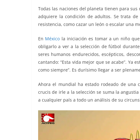
o
p
er
Todas las naciones del planeta tienen para sus
k
adquiere la condición de adultos. Se trata de i
resistencia, como cazar un león o escalar una m
En
México
la iniciación es tomar a un niño que
obligarlo a ver a la selección de fútbol duran
seres humanos endurecidos, escépticos, desconfi
cantando: “Esta vida mejor que se acabe”. Ya e
como siempre”. Es durísimo llegar a ser plenam
Ahora el mundial ha estado rodeado de una cir
crucis de irle a la selección se suma la angust
a cualquier país a todo un análisis de su circuns