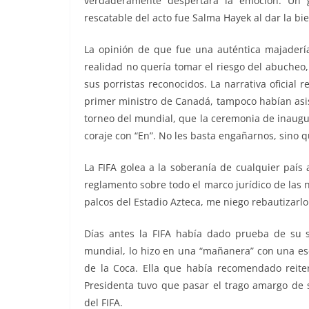
verdaderamente despertara la emoción. Un g
rescatable del acto fue Salma Hayek al dar la bie
La opinión de que fue una auténtica majadería
realidad no quería tomar el riesgo del abucheo
sus porristas reconocidos. La narrativa oficial 
primer ministro de Canadá, tampoco habían asist
torneo del mundial, que la ceremonia de inaugu
coraje con “En”. No les basta engañarnos, sino q
La FIFA golea a la soberanía de cualquier país
reglamento sobre todo el marco jurídico de las 
palcos del Estadio Azteca, me niego rebautizarlo
Días antes la FIFA había dado prueba de su sup
mundial, lo hizo en una “mañanera” con una esce
de la Coca. Ella que había recomendado reite
Presidenta tuvo que pasar el trago amargo de s
del FIFA.