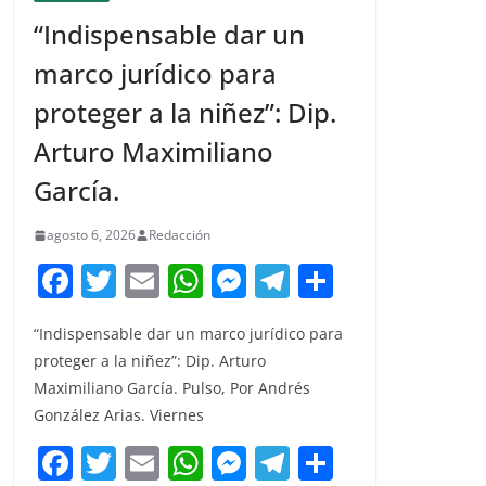
“Indispensable dar un
marco jurídico para
proteger a la niñez”: Dip.
Arturo Maximiliano
García.
agosto 6, 2026
Redacción
F
T
E
W
M
T
C
a
w
m
h
e
el
o
“Indispensable dar un marco jurídico para
c
itt
ai
at
ss
e
m
proteger a la niñez”: Dip. Arturo
e
er
l
s
e
gr
p
Maximiliano García. Pulso, Por Andrés
b
A
n
a
ar
González Arias. Viernes
o
p
g
m
tir
F
T
E
W
M
T
C