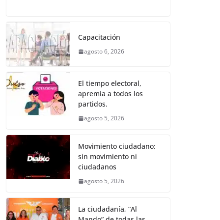
o
p
er
a
w
m
h
e
el
o
k
c
itt
ai
at
ss
e
m
e
er
l
s
e
gr
p
Capacitación
b
A
n
a
ar
agosto 6, 2026
o
p
g
m
tir
o
p
er
El tiempo electoral,
k
apremia a todos los
partidos.
agosto 5, 2026
Movimiento ciudadano:
sin movimiento ni
ciudadanos
agosto 5, 2026
La ciudadanía, “Al
Mando” de todas las