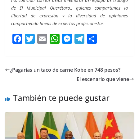
no, coincidir con las delos miembros del equipo de trabajo
de El Municipal Querétaro., quienes compartimos la
libertad de expresión y la diversidad de opiniones
compartiendo líneas de expertos profesionistas.
F
T
E
W
M
T
C
a
w
m
h
e
el
o
c
itt
ai
at
ss
e
m
e
er
l
s
e
gr
p
¿Pagarías un taco de carne Kobe en 748 pesos?
b
A
n
a
ar
El escenario que viene
o
p
g
m
tir
o
p
er
También te puede gustar
k