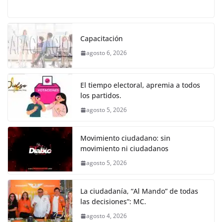
a
w
m
h
e
el
o
o
p
er
c
itt
ai
at
ss
e
m
k
e
er
l
s
e
gr
p
Capacitación
b
A
n
a
ar
agosto 6, 2026
o
p
g
m
tir
o
p
er
El tiempo electoral, apremia a todos
k
los partidos.
agosto 5, 2026
Movimiento ciudadano: sin
movimiento ni ciudadanos
agosto 5, 2026
La ciudadanía, “Al Mando” de todas
las decisiones”: MC.
agosto 4, 2026