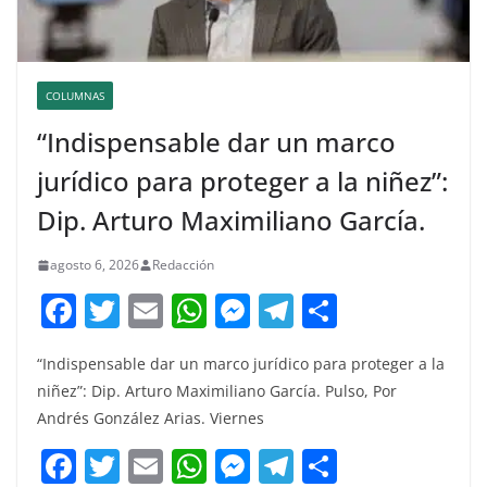
COLUMNAS
“Indispensable dar un marco
jurídico para proteger a la niñez”:
Dip. Arturo Maximiliano García.
agosto 6, 2026
Redacción
F
T
E
W
M
T
C
a
w
m
h
e
el
o
“Indispensable dar un marco jurídico para proteger a la
c
itt
ai
at
ss
e
m
niñez”: Dip. Arturo Maximiliano García. Pulso, Por
e
er
l
s
e
gr
p
Andrés González Arias. Viernes
b
A
n
a
ar
F
T
E
W
M
T
C
o
p
g
m
tir