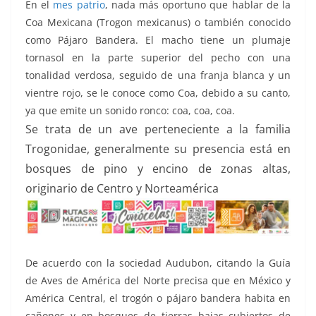
En el
mes patrio
, nada más oportuno que hablar de la
k
Coa Mexicana (Trogon mexicanus) o también conocido
como Pájaro Bandera. El macho tiene un plumaje
tornasol en la parte superior del pecho con una
tonalidad verdosa, seguido de una franja blanca y un
vientre rojo, se le conoce como Coa, debido a su canto,
ya que emite un sonido ronco: coa, coa, coa.
Se trata de un ave perteneciente a la familia
Trogonidae, generalmente su presencia está en
bosques de pino y encino de zonas altas,
originario de Centro y Norteamérica
De acuerdo con la sociedad Audubon, citando la Guía
de Aves de América del Norte precisa que en México y
América Central, el trogón o pájaro bandera habita en
cañones y en bosques de tierras bajas cubiertos de