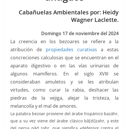
o
p
g
m
tir
o
p
er
Cabañuelas Ambientales por: Heidy
k
Wagner Laclette.
Domingo 17 de noviembre del 2024
La creencia en los bezoares se refiere a la
atribución de
propiedades curativas
a estas
concreciones calculosas que se encuentran en el
aparato digestivo o en las vías urinarias de
algunos mamíferos. En el siglo XVIII se
consideraban amuletos y se les atribuían
virtudes, como curar la rabia, deshacer las
piedras de la vejiga, alejar la tristeza, la
melancolía y el mal de amores.
La palabra bezoar proviene del árabe hispánico bazáhr,
que a su vez viene del árabe clásico bā[di]zahr, y este
del persa pād zahr, que significa «defensor contra el