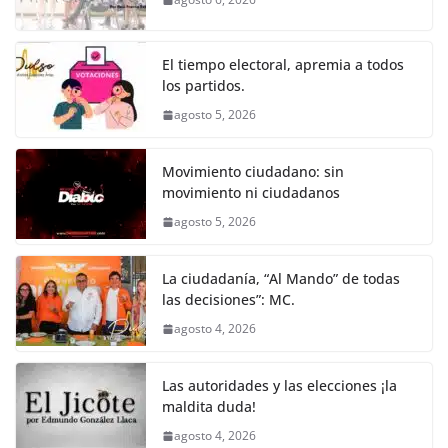
b
A
n
a
ar
o
p
g
m
tir
o
p
er
El tiempo electoral, apremia a todos
k
los partidos.
agosto 5, 2026
Movimiento ciudadano: sin
movimiento ni ciudadanos
agosto 5, 2026
La ciudadanía, “Al Mando” de todas
las decisiones”: MC.
agosto 4, 2026
Las autoridades y las elecciones ¡la
maldita duda!
agosto 4, 2026