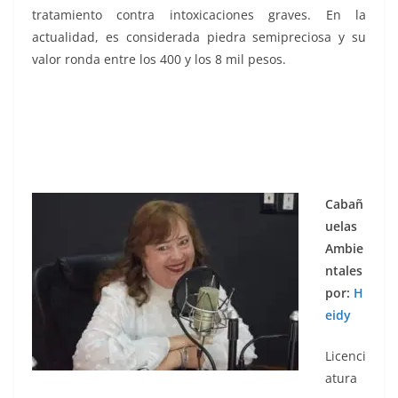
tratamiento contra intoxicaciones graves. En la
actualidad, es considerada piedra semipreciosa y su
valor ronda entre los 400 y los 8 mil pesos.
Cabañ
uelas
Ambie
ntales
por:
H
eidy
Licenci
atura