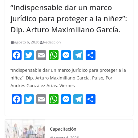
“Indispensable dar un marco
jurídico para proteger a la niñez”:
Dip. Arturo Maximiliano García.
agosto 6, 2026
Redacción
F
T
E
W
M
T
C
a
w
m
h
e
el
o
“Indispensable dar un marco jurídico para proteger a la
c
itt
ai
at
ss
e
m
niñez”: Dip. Arturo Maximiliano García. Pulso, Por
e
er
l
s
e
gr
p
Andrés González Arias. Viernes
b
A
n
a
ar
F
T
E
W
M
T
C
o
p
g
m
tir
a
w
m
h
e
el
o
o
p
er
c
itt
ai
at
ss
e
m
k
e
er
l
s
e
gr
p
Capacitación
agosto 6, 2026