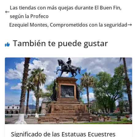
e
er
l
s
e
gr
p
Las tiendas con más quejas durante El Buen Fin,
b
A
n
a
ar
según la Profeco
o
p
g
m
tir
Ezequiel Montes, Comprometidos con la seguridad
o
p
er
También te puede gustar
k
Significado de las Estatuas Ecuestres