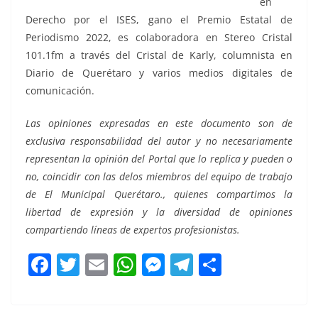
en
Derecho por el ISES, gano el Premio Estatal de
Periodismo 2022, es colaboradora en Stereo Cristal
101.1fm a través del Cristal de Karly, columnista en
Diario de Querétaro y varios medios digitales de
comunicación.
Las opiniones expresadas en este documento son de
exclusiva responsabilidad del autor y no necesariamente
representan la opinión del Portal que lo replica y pueden o
no, coincidir con las delos miembros del equipo de trabajo
de El Municipal Querétaro., quienes compartimos la
libertad de expresión y la diversidad de opiniones
compartiendo líneas de expertos profesionistas.
F
T
E
W
M
T
C
a
w
m
h
e
el
o
c
itt
ai
at
ss
e
m