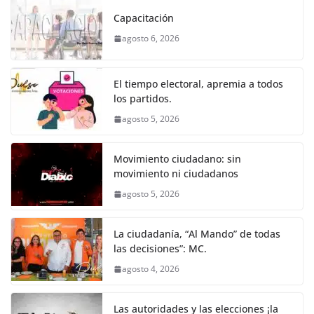
k
e
er
l
s
e
gr
p
Capacitación
b
A
n
a
ar
agosto 6, 2026
o
p
g
m
tir
o
p
er
El tiempo electoral, apremia a todos
k
los partidos.
agosto 5, 2026
Movimiento ciudadano: sin
movimiento ni ciudadanos
agosto 5, 2026
La ciudadanía, “Al Mando” de todas
las decisiones”: MC.
agosto 4, 2026
Las autoridades y las elecciones ¡la