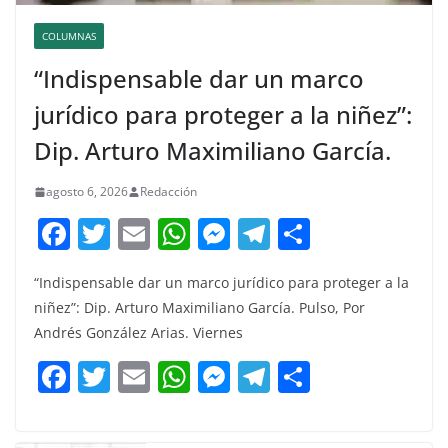
COLUMNAS
“Indispensable dar un marco
jurídico para proteger a la niñez”:
Dip. Arturo Maximiliano García.
agosto 6, 2026
Redacción
F
T
E
W
M
T
C
a
w
m
h
e
el
o
“Indispensable dar un marco jurídico para proteger a la
c
itt
ai
at
ss
e
m
niñez”: Dip. Arturo Maximiliano García. Pulso, Por
e
er
l
s
e
gr
p
Andrés González Arias. Viernes
b
A
n
a
ar
F
T
E
W
M
T
C
o
p
g
m
tir
a
w
m
h
e
el
o
o
p
er
c
itt
ai
at
ss
e
m