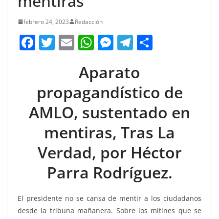
mentiras
febrero 24, 2023
Redacción
F
T
E
W
M
T
C
a
w
m
h
e
el
o
Aparato
c
itt
ai
at
ss
e
m
e
er
l
s
e
gr
p
propagandístico de
b
A
n
a
ar
AMLO, sustentado en
o
p
g
m
tir
mentiras, Tras La
o
p
er
k
Verdad, por Héctor
Parra Rodríguez.
El presidente no se cansa de mentir a los ciudadanos
desde la tribuna mañanera. Sobre los mítines que se