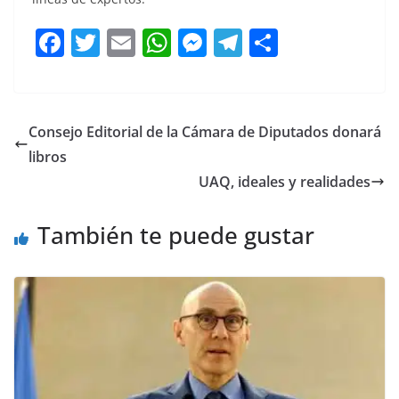
F
T
E
W
M
T
C
a
w
m
h
e
el
o
c
itt
ai
at
ss
e
m
e
er
l
s
e
gr
p
Consejo Editorial de la Cámara de Diputados donará
b
A
n
a
ar
libros
o
p
g
m
tir
UAQ, ideales y realidades
o
p
er
También te puede gustar
k