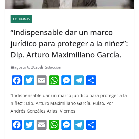
COLUMNAS
“Indispensable dar un marco
jurídico para proteger a la niñez”:
Dip. Arturo Maximiliano García.
agosto 6, 2026
Redacción
F
T
E
W
M
T
C
a
w
m
h
e
el
o
“Indispensable dar un marco jurídico para proteger a la
c
itt
ai
at
ss
e
m
niñez”: Dip. Arturo Maximiliano García. Pulso, Por
e
er
l
s
e
gr
p
Andrés González Arias. Viernes
b
A
n
a
ar
F
T
E
W
M
T
C
o
p
g
m
tir
a
w
m
h
e
el
o