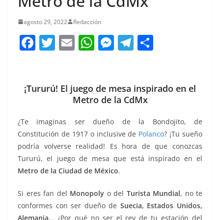
Metro de la CdMx
agosto 29, 2022
Redacción
F
T
E
W
M
T
C
a
w
m
h
e
el
o
c
itt
ai
at
ss
e
m
e
er
l
s
e
gr
p
¡Tururú! El juego de mesa inspirado en el
Metro de la CdMx
b
A
n
a
ar
o
p
g
m
tir
¿Te imaginas ser dueño de la Bondojito, de
o
p
er
Constitución de 1917 o inclusive de
Polanco
? ¡Tu sueño
podría volverse realidad! Es hora de que conozcas
k
Tururú, el juego de mesa que está inspirado en el
Metro de la Ciudad de México
.
Si eres fan del
Monopoly
o del
Turista Mundial
, no te
conformes con ser dueño de
Suecia, Estados Unidos,
Alemania
… ¿Por qué no ser el rey de tu estación del