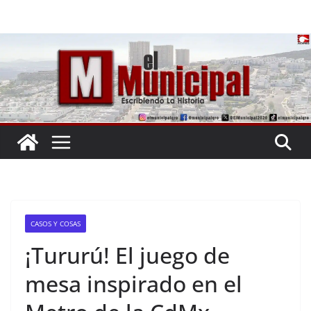
Saltar
al
contenido
CASOS Y COSAS
¡Tururú! El juego de
mesa inspirado en el