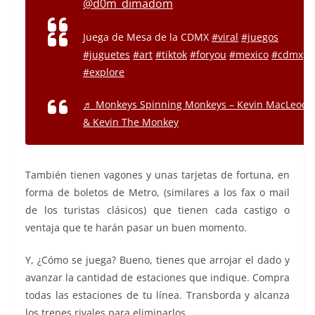
@d0m_dimadom
Juega de Mesa de la CDMX
#viral
#juegos
#juguetes
#art
#tiktok
#foryou
#mexico
#cdmx
#explore
♬ Monkeys Spinning Monkeys – Kevin MacLeod
& Kevin The Monkey
También tienen vagones y unas tarjetas de fortuna, en
forma de boletos de Metro, (similares a los fax o mail
de los turistas clásicos) que tienen cada castigo o
ventaja que te harán pasar un buen momento.
Y, ¿Cómo se juega? Bueno, tienes que arrojar el dado y
avanzar la cantidad de estaciones que indique. Compra
todas las estaciones de tu línea. Transborda y alcanza
los trenes rivales para eliminarlos.