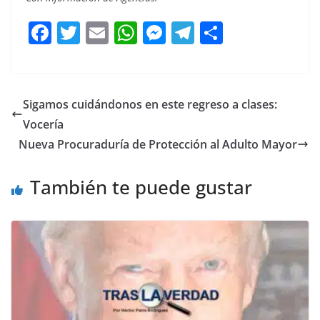
F
T
E
W
M
T
C
a
w
m
h
e
el
o
c
itt
ai
at
ss
e
m
e
er
l
s
e
gr
p
Sigamos cuidándonos en este regreso a clases:
b
A
n
a
ar
Vocería
o
p
g
m
tir
Nueva Procuraduría de Protección al Adulto Mayor
o
p
er
También te puede gustar
k