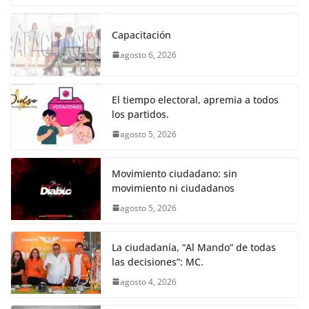
o
p
er
c
itt
ai
at
ss
e
m
k
e
er
l
s
e
gr
p
Capacitación
b
A
n
a
ar
agosto 6, 2026
o
p
g
m
tir
o
p
er
El tiempo electoral, apremia a todos
k
los partidos.
agosto 5, 2026
Movimiento ciudadano: sin
movimiento ni ciudadanos
agosto 5, 2026
La ciudadanía, “Al Mando” de todas
las decisiones”: MC.
agosto 4, 2026