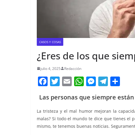
CASOS Y COSAS
¿Eres de los que sie
julio 4, 2025
Redacción
F
T
E
W
M
T
C
a
w
m
h
e
el
o
Las personas que siempre están 
c
itt
ai
at
ss
e
m
e
er
l
s
e
gr
p
La tristeza y el mal humor mejoran la capaci
b
A
n
a
ar
malas? Si todo el mundo te dice que tienes el 
o
p
g
m
tir
mismo, te tenemos buenas noticias. Seguramente