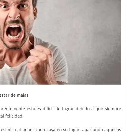
 estar de malas
arentemente esto es difícil de lograr debido a que siempre
al felicidad.
presencia al poner cada cosa en su lugar, apartando aquellas