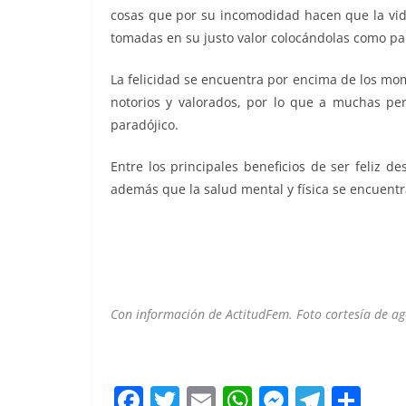
cosas que por su incomodidad hacen que la vida
tomadas en su justo valor colocándolas como par
La felicidad se encuentra por encima de los mo
notorios y valorados, por lo que a muchas pers
paradójico.
Entre los principales beneficios de ser feliz
además que la salud mental y física se encuentr
Con información de ActitudFem. Foto cortesía de ag
malas malas
F
T
E
W
M
T
C