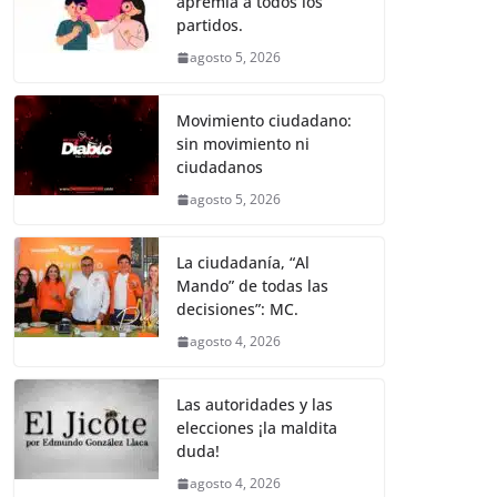
apremia a todos los
b
A
n
a
ar
partidos.
o
p
g
m
tir
agosto 5, 2026
o
p
er
k
Movimiento ciudadano:
sin movimiento ni
ciudadanos
agosto 5, 2026
La ciudadanía, “Al
Mando” de todas las
decisiones”: MC.
agosto 4, 2026
Las autoridades y las
elecciones ¡la maldita
duda!
agosto 4, 2026