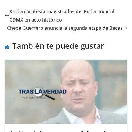
c
itt
ai
at
ss
e
m
e
er
l
s
e
gr
p
Rinden protesta magistrados del Poder Judicial
b
A
n
a
ar
CDMX en acto histórico
o
p
g
m
tir
Chepe Guerrero anuncia la segunda etapa de Becas
o
p
er
También te puede gustar
k