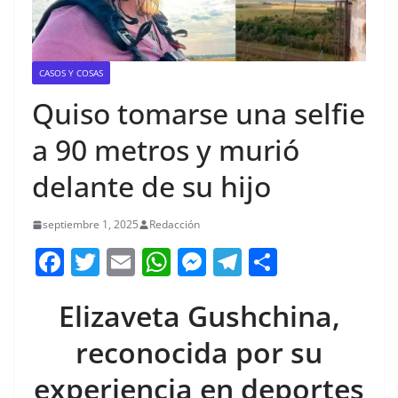
CASOS Y COSAS
Quiso tomarse una selfie
a 90 metros y murió
delante de su hijo
septiembre 1, 2025
Redacción
F
T
E
W
M
T
C
a
w
m
h
e
el
o
Elizaveta Gushchina,
c
itt
ai
at
ss
e
m
e
er
l
s
e
gr
p
reconocida por su
b
A
n
a
ar
experiencia en deportes