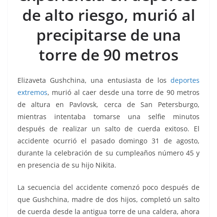
o
p
g
m
tir
de alto riesgo, murió al
o
p
er
k
precipitarse de una
torre de 90 metros
Elizaveta Gushchina, una entusiasta de los
deportes
extremos
, murió al caer desde una torre de 90 metros
de altura en Pavlovsk, cerca de San Petersburgo,
mientras intentaba tomarse una selfie minutos
después de realizar un salto de cuerda exitoso. El
accidente ocurrió el pasado domingo 31 de agosto,
durante la celebración de su cumpleaños número 45 y
en presencia de su hijo Nikita.
La secuencia del accidente comenzó poco después de
que Gushchina, madre de dos hijos, completó un salto
de cuerda desde la antigua torre de una caldera, ahora