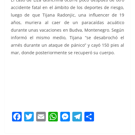
accidente fatal en el ámbito de los deportes de riesgo,
luego de que Tijana Radonjic, una influencer de 19
años, muriera al caer de un paracaídas acuático
durante unas vacaciones en Budva, Montenegro. Según
informó el mismo medio, Tijana “se desabrochó el
arnés durante un ataque de pánico” y cayó 150 pies al
mar, donde posteriormente se recuperó su cuerpo.
90 metros, 90 metros, 90 metros, 90 metros, 90 metros,
90 metros, 90 metros, 90 metros
F
T
E
W
M
T
C
a
w
m
h
e
el
o