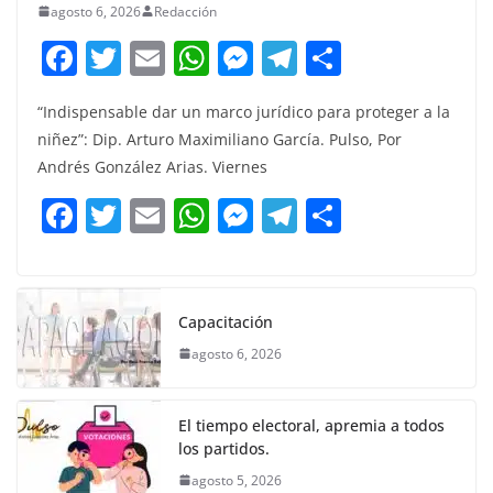
agosto 6, 2026
Redacción
F
T
E
W
M
T
C
a
w
m
h
e
el
o
“Indispensable dar un marco jurídico para proteger a la
c
itt
ai
at
ss
e
m
niñez”: Dip. Arturo Maximiliano García. Pulso, Por
e
er
l
s
e
gr
p
Andrés González Arias. Viernes
b
A
n
a
ar
F
T
E
W
M
T
C
o
p
g
m
tir
a
w
m
h
e
el
o
o
p
er
c
itt
ai
at
ss
e
m
k
e
er
l
s
e
gr
p
Capacitación
b
A
n
a
ar
agosto 6, 2026
o
p
g
m
tir
o
p
er
El tiempo electoral, apremia a todos
k
los partidos.
agosto 5, 2026