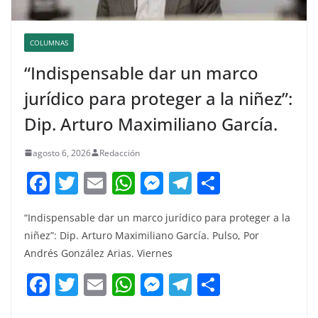
COLUMNAS
“Indispensable dar un marco
jurídico para proteger a la niñez”:
Dip. Arturo Maximiliano García.
agosto 6, 2026
Redacción
F
T
E
W
M
T
C
a
w
m
h
e
el
o
“Indispensable dar un marco jurídico para proteger a la
c
itt
ai
at
ss
e
m
niñez”: Dip. Arturo Maximiliano García. Pulso, Por
e
er
l
s
e
gr
p
Andrés González Arias. Viernes
b
A
n
a
ar
F
T
E
W
M
T
C
o
p
g
m
tir
a
w
m
h
e
el
o