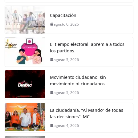
o
p
er
c
itt
ai
at
ss
e
m
k
e
er
l
s
e
gr
p
Capacitación
b
A
n
a
ar
agosto 6, 2026
o
p
g
m
tir
o
p
er
El tiempo electoral, apremia a todos
k
los partidos.
agosto 5, 2026
Movimiento ciudadano: sin
movimiento ni ciudadanos
agosto 5, 2026
La ciudadanía, “Al Mando” de todas
las decisiones”: MC.
agosto 4, 2026