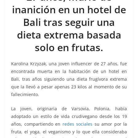
o
p
g
m
tir
inanición en un hotel de
o
p
er
k
Bali tras seguir una
dieta extrema basada
solo en frutas.
Karolina Krzyzak, una joven influencer de 27 años, fue
encontrada muerta en la habitación de un hotel en
Bali, tras años siguiendo una dieta frugívora extrema
que la llevó a pesar apenas 23 kilos al momento de su
fallecimiento.
La joven, originaria de Varsovia, Polonia, había
adoptado un estilo de vida crudivegano desde los 19
años, compartiendo en
redes sociales
su amor por la
fruta, el yoga, el veganismo y lo que ella consideraba