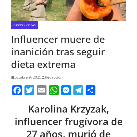
CASOS Y COSAS
Influencer muere de
inanición tras seguir
dieta extrema
octubre 9, 2025
Redacción
F
T
E
W
M
T
C
a
w
m
h
e
el
o
Karolina Krzyzak,
c
itt
ai
at
ss
e
m
e
er
l
s
e
gr
p
influencer frugívora de
b
A
n
a
ar
27 años, murió de