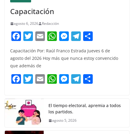
Capacitación
agosto 6, 2026
Redacción
F
T
E
W
M
T
C
a
w
m
h
e
el
o
Capacitación Por: Raúl Franco Estrada Jueves 6 de
c
itt
ai
at
ss
e
m
agosto del 2026 Hoy más que nunca estoy convencido
e
er
l
s
e
gr
p
que además de
b
A
n
a
ar
F
T
E
W
M
T
C
o
p
g
m
tir
a
w
m
h
e
el
o
o
p
er
c
itt
ai
at
ss
e
m
k
e
er
l
s
e
gr
p
El tiempo electoral, apremia a todos
los partidos.
b
A
n
a
ar
agosto 5, 2026
o
p
g
m
tir