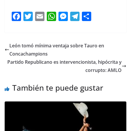
F
T
E
W
M
T
C
a
w
m
h
e
el
o
c
itt
ai
at
ss
e
m
e
er
l
s
e
gr
p
León tomó mínima ventaja sobre Tauro en
b
A
n
a
ar
Concachampions
o
p
g
m
tir
Partido Republicano es intervencionista, hipócrita y
o
p
er
corrupto: AMLO
k
También te puede gustar