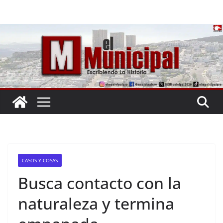
Saltar
al
contenido
CASOS Y COSAS
Busca contacto con la
naturaleza y termina