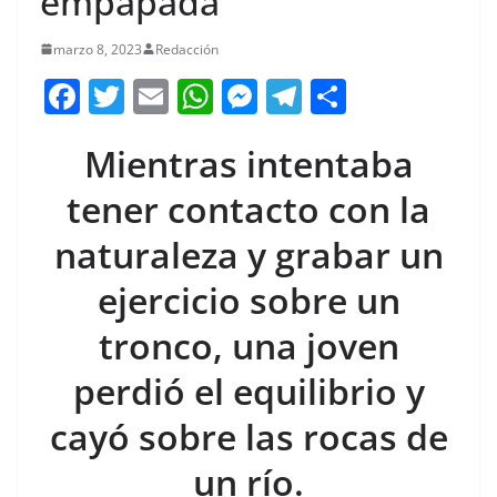
empapada
marzo 8, 2023
Redacción
F
T
E
W
M
T
C
a
w
m
h
e
el
o
Mientras intentaba
c
itt
ai
at
ss
e
m
e
er
l
s
e
gr
p
tener contacto con la
b
A
n
a
ar
naturaleza y grabar un
o
p
g
m
tir
ejercicio sobre un
o
p
er
k
tronco, una joven
perdió el equilibrio y
cayó sobre las rocas de
un río.