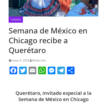
TURISMO
Semana de México en
Chicago recibe a
Querétaro
mayo 9, 2024
Redacción
F
T
E
W
M
T
C
a
w
m
h
e
el
o
c
itt
ai
at
ss
e
m
e
er
l
s
e
gr
p
Querétaro, invitado especial a la
b
A
n
a
ar
Semana de México en Chicago