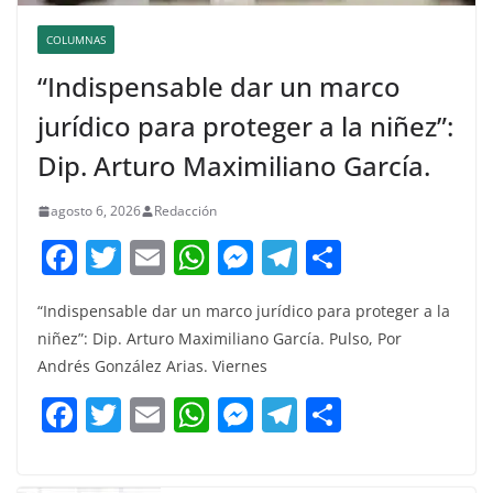
COLUMNAS
“Indispensable dar un marco
jurídico para proteger a la niñez”:
Dip. Arturo Maximiliano García.
agosto 6, 2026
Redacción
F
T
E
W
M
T
C
a
w
m
h
e
el
o
“Indispensable dar un marco jurídico para proteger a la
c
itt
ai
at
ss
e
m
niñez”: Dip. Arturo Maximiliano García. Pulso, Por
e
er
l
s
e
gr
p
Andrés González Arias. Viernes
b
A
n
a
ar
F
T
E
W
M
T
C
o
p
g
m
tir
a
w
m
h
e
el
o
o
p
er
c
itt
ai
at
ss
e
m