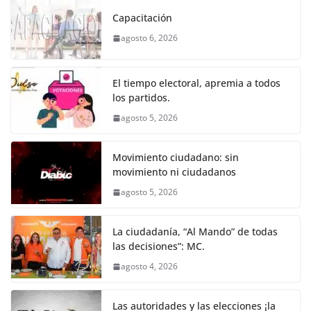
k
e
er
l
s
e
gr
p
Capacitación
b
A
n
a
ar
agosto 6, 2026
o
p
g
m
tir
o
p
er
El tiempo electoral, apremia a todos
k
los partidos.
agosto 5, 2026
Movimiento ciudadano: sin
movimiento ni ciudadanos
agosto 5, 2026
La ciudadanía, “Al Mando” de todas
las decisiones”: MC.
agosto 4, 2026
Las autoridades y las elecciones ¡la