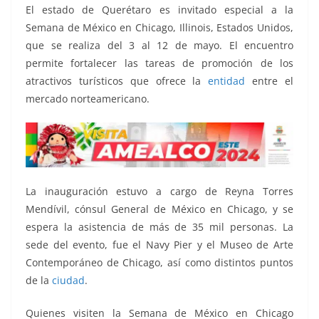
o
p
g
m
tir
El estado de Querétaro es invitado especial a la
o
p
er
Semana de México en Chicago, Illinois, Estados Unidos,
k
que se realiza del 3 al 12 de mayo. El encuentro
permite fortalecer las tareas de promoción de los
atractivos turísticos que ofrece la
entidad
entre el
mercado norteamericano.
La inauguración estuvo a cargo de Reyna Torres
Mendívil, cónsul General de México en Chicago, y se
espera la asistencia de más de 35 mil personas. La
sede del evento, fue el Navy Pier y el Museo de Arte
Contemporáneo de Chicago, así como distintos puntos
de la
ciudad
.
Quienes visiten la Semana de México en Chicago