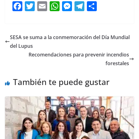
F
T
E
W
M
T
C
a
w
m
h
e
el
o
c
itt
ai
at
ss
e
m
e
er
l
s
e
gr
p
SESA se suma a la conmemoración del Día Mundial
b
A
n
a
ar
del Lupus
o
p
g
m
tir
Recomendaciones para prevenir incendios
o
p
er
forestales
k
También te puede gustar