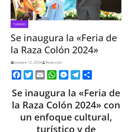
TURISMO
Se inaugura la «Feria de
la Raza Colón 2024»
octubre 12, 2024
Redacción
F
T
E
W
M
T
C
a
w
m
h
e
el
o
Se inaugura la «Feria de
c
itt
ai
at
ss
e
m
e
er
l
s
e
gr
p
la Raza Colón 2024» con
b
A
n
a
ar
un enfoque cultural,
o
p
g
m
tir
turístico y de
o
p
er