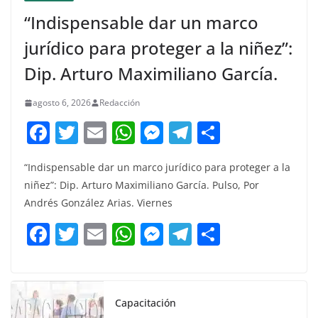
“Indispensable dar un marco
jurídico para proteger a la niñez”:
Dip. Arturo Maximiliano García.
agosto 6, 2026
Redacción
F
T
E
W
M
T
C
a
w
m
h
e
el
o
“Indispensable dar un marco jurídico para proteger a la
c
itt
ai
at
ss
e
m
niñez”: Dip. Arturo Maximiliano García. Pulso, Por
e
er
l
s
e
gr
p
Andrés González Arias. Viernes
b
A
n
a
ar
F
T
E
W
M
T
C
o
p
g
m
tir
a
w
m
h
e
el
o
o
p
er
c
itt
ai
at
ss
e
m
k
e
er
l
s
e
gr
p
Capacitación