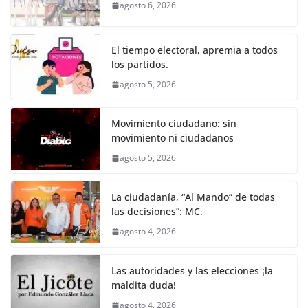
b
A
n
a
ar
agosto 6, 2026
o
p
g
m
tir
o
p
er
El tiempo electoral, apremia a todos
k
los partidos.
agosto 5, 2026
Movimiento ciudadano: sin
movimiento ni ciudadanos
agosto 5, 2026
La ciudadanía, “Al Mando” de todas
las decisiones”: MC.
agosto 4, 2026
Las autoridades y las elecciones ¡la
maldita duda!
agosto 4, 2026