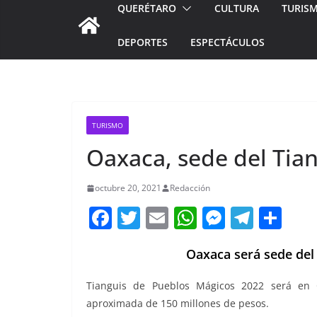
QUERÉTARO
CULTURA
TURIS
DEPORTES
ESPECTÁCULOS
TURISMO
Oaxaca, sede del Tia
octubre 20, 2021
Redacción
F
T
E
W
M
T
C
a
w
m
h
e
el
o
Oaxaca será sede del
c
itt
ai
at
ss
e
m
e
er
l
s
e
gr
p
Tianguis de Pueblos Mágicos 2022 será en
b
A
n
a
ar
aproximada de 150 millones de pesos.