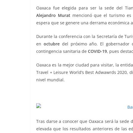
o
p
g
m
tir
Oaxaca fue elegida para ser la sede del Ti
o
p
er
Alejandro Murat
mencionó que el turismo es u
k
espera que se genere una derrama económica a
Durante la conferencia con la Secretaría de Turi
en
octubre
del próximo año. El gobernador c
contingencia sanitaria de
COVID-19
, pues desta
Oaxaca es la mejor ciudad para visitar, la entida
Travel + Leisure World’s Best Adwawrds 2020, di
nivel mundial.
Mágicos 2022 Mágicos 2022 Mágicos 2022 Mági
Tras darse a conocer que Oaxaca será la sede 
elevada que los resultados anteriores de las e