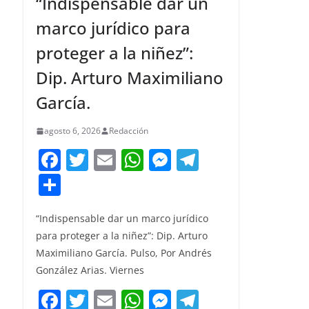
“Indispensable dar un
marco jurídico para
proteger a la niñez”:
Dip. Arturo Maximiliano
García.
agosto 6, 2026
Redacción
F
T
E
W
M
T
a
w
m
h
e
el
C
c
itt
ai
at
ss
e
o
e
er
l
s
e
gr
“Indispensable dar un marco jurídico
m
para proteger a la niñez”: Dip. Arturo
b
A
n
a
p
Maximiliano García. Pulso, Por Andrés
o
p
g
m
ar
González Arias. Viernes
o
p
er
tir
F
T
E
W
M
T