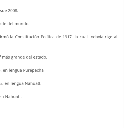
esde 2008.
ande del mundo.
rmó la Constitución Política de 1917, la cual todavía rige al
f más grande del estado.
a», en lengua Purépecha
s», en lengua Nahuatl.
 en Nahuatl.