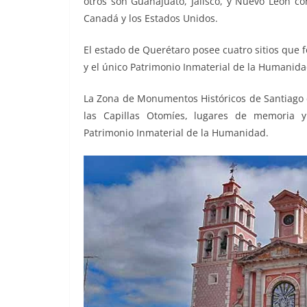
otros son Guanajuato, Jalisco, y Nuevo León c
o
p
er
Canadá y los Estados Unidos.
k
El estado de Querétaro posee cuatro sitios que 
y el único Patrimonio Inmaterial de la Humanid
La Zona de Monumentos Históricos de Santiago d
las Capillas Otomíes, lugares de memoria
Patrimonio Inmaterial de la Humanidad.