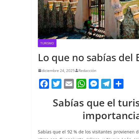
TURISMO
Lo que no sabías del
diciembre 24, 2025
Redacción
F
T
E
W
M
T
C
a
w
m
h
e
el
o
Sabías que el tur
c
itt
ai
at
ss
e
m
e
er
l
s
e
gr
p
importanci
b
A
n
a
ar
o
p
g
m
tir
Sabías que el 92 % de los visitantes provienen d