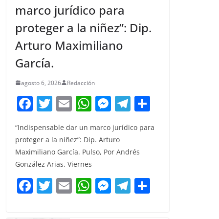
marco jurídico para
proteger a la niñez”: Dip.
Arturo Maximiliano
García.
agosto 6, 2026
Redacción
F
T
E
W
M
T
C
a
w
m
h
e
el
o
“Indispensable dar un marco jurídico para
c
itt
ai
at
ss
e
m
proteger a la niñez”: Dip. Arturo
e
er
l
s
e
gr
p
Maximiliano García. Pulso, Por Andrés
b
A
n
a
ar
González Arias. Viernes
o
p
g
m
tir
F
T
E
W
M
T
C
o
p
er
a
w
m
h
e
el
o
k
c
itt
ai
at
ss
e
m