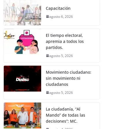
e
er
l
s
e
gr
p
Capacitación
b
A
n
a
ar
agosto 6, 2026
o
p
g
m
tir
o
p
er
El tiempo electoral,
k
apremia a todos los
partidos.
agosto 5, 2026
Movimiento ciudadano:
sin movimiento ni
ciudadanos
agosto 5, 2026
La ciudadanía, “Al
Mando” de todas las
decisiones”: MC.