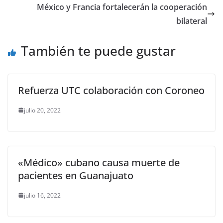
o
p
g
m
tir
México y Francia fortalecerán la cooperación
o
p
er
bilateral
k
También te puede gustar
Refuerza UTC colaboración con Coroneo
julio 20, 2022
«Médico» cubano causa muerte de
pacientes en Guanajuato
julio 16, 2022