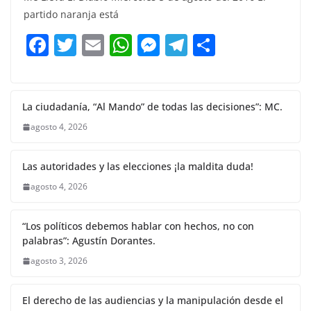
e
er
l
s
e
gr
p
partido naranja está
b
A
n
a
ar
F
T
E
W
M
T
C
o
p
g
m
tir
a
w
m
h
e
el
o
o
p
er
c
itt
ai
at
ss
e
m
k
e
er
l
s
e
gr
p
La ciudadanía, “Al Mando” de todas las decisiones”: MC.
b
A
n
a
ar
agosto 4, 2026
o
p
g
m
tir
Las autoridades y las elecciones ¡la maldita duda!
o
p
er
agosto 4, 2026
k
“Los políticos debemos hablar con hechos, no con
palabras”: Agustín Dorantes.
agosto 3, 2026
El derecho de las audiencias y la manipulación desde el