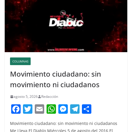
COLUMNAS
Movimiento ciudadano: sin
movimiento ni ciudadanos
agosto 5, 2026
Redacción
F
T
E
W
M
T
C
a
w
m
h
e
el
o
Movimiento ciudadano: sin movimiento ni ciudadanos
c
itt
ai
at
ss
e
m
Me Lleva El Diablo Miércoles 5 de agosto del 2016 El