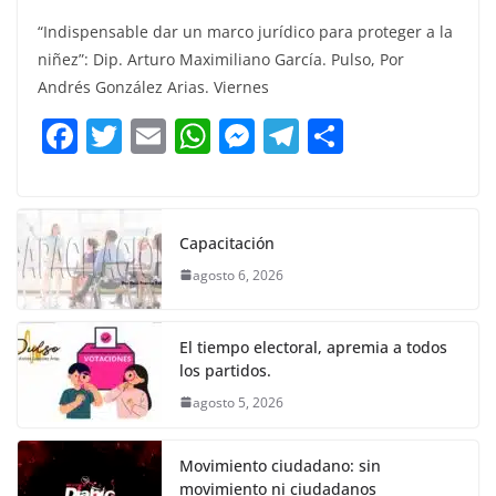
a
w
m
h
e
el
o
“Indispensable dar un marco jurídico para proteger a la
c
itt
ai
at
ss
e
m
niñez”: Dip. Arturo Maximiliano García. Pulso, Por
e
er
l
s
e
gr
p
Andrés González Arias. Viernes
b
A
n
a
ar
F
T
E
W
M
T
C
o
p
g
m
tir
a
w
m
h
e
el
o
o
p
er
c
itt
ai
at
ss
e
m
k
e
er
l
s
e
gr
p
Capacitación
b
A
n
a
ar
agosto 6, 2026
o
p
g
m
tir
o
p
er
El tiempo electoral, apremia a todos
k
los partidos.
agosto 5, 2026
Movimiento ciudadano: sin
movimiento ni ciudadanos