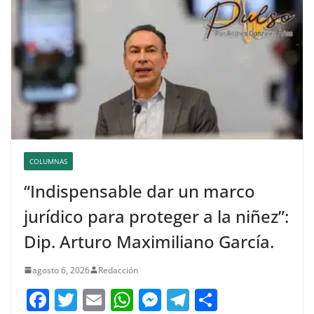
COLUMNAS
“Indispensable dar un marco
jurídico para proteger a la niñez”:
Dip. Arturo Maximiliano García.
agosto 6, 2026
Redacción
F
T
E
W
M
T
C