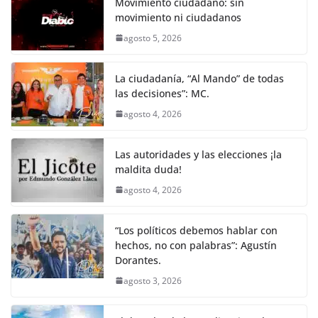
e
er
l
s
e
gr
p
Movimiento ciudadano: sin
movimiento ni ciudadanos
b
A
n
a
ar
agosto 5, 2026
o
p
g
m
tir
o
p
er
La ciudadanía, “Al Mando” de todas
k
las decisiones”: MC.
agosto 4, 2026
Las autoridades y las elecciones ¡la
maldita duda!
agosto 4, 2026
“Los políticos debemos hablar con
hechos, no con palabras”: Agustín
Dorantes.
agosto 3, 2026