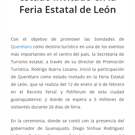
o
p
g
m
tir
Feria Estatal de León
o
p
er
k
Con el objetivo de promover las bondades de
Querétaro
como destino turístico en una de los eventos
más importantes en el centro del país, la Secretaría de
Turismo estatal, a través de su director de Promoción
Turística, Rodrigo Ibarra Lozano, inició la participación
de Querétaro como estado invitado en la Feria Estatal
de León, que se realiza del 12 de enero al 6 de febrero
en el Recinto Ferial y Poliforum de esta ciudad
guanajuatense; y donde se espera a 5 millones de
visitantes durante 26 días de feria.
de León
En la ceremonia, donde se contó con la presencia del
gobernador de Guanajuato, Diego Sinhue Rodríguez