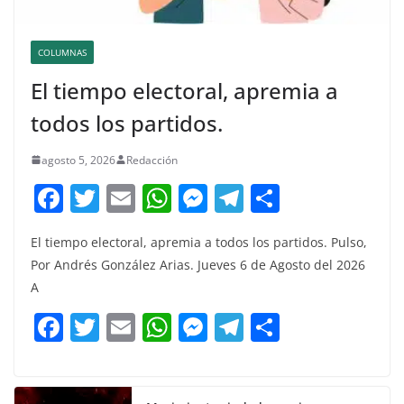
COLUMNAS
El tiempo electoral, apremia a
todos los partidos.
agosto 5, 2026
Redacción
F
T
E
W
M
T
C
a
w
m
h
e
el
o
El tiempo electoral, apremia a todos los partidos. Pulso,
c
itt
ai
at
ss
e
m
Por Andrés González Arias. Jueves 6 de Agosto del 2026
e
er
l
s
e
gr
p
A
b
A
n
a
ar
F
T
E
W
M
T
C
o
p
g
m
tir
a
w
m
h
e
el
o
o
p
er
c
itt
ai
at
ss
e
m
k