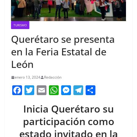
TURISMO
Querétaro se presenta
en la Feria Estatal de
León
enero 13, 2024
Redacción
F
T
E
W
M
T
C
a
w
m
h
e
el
o
Inicia Querétaro su
c
itt
ai
at
ss
e
m
e
er
l
s
e
gr
p
participación como
b
A
n
a
ar
estado invitado en la