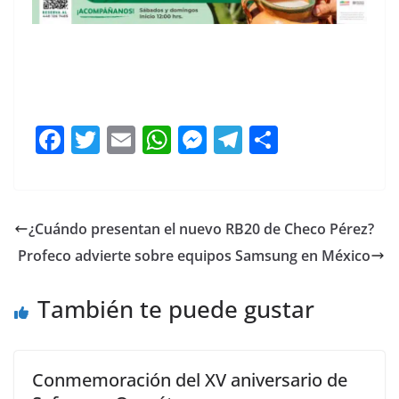
F
T
E
W
M
T
C
a
w
m
h
e
el
o
c
itt
ai
at
ss
e
m
e
er
l
s
e
gr
p
¿Cuándo presentan el nuevo RB20 de Checo Pérez?
b
A
n
a
ar
Profeco advierte sobre equipos Samsung en México
o
p
g
m
tir
o
p
er
También te puede gustar
k
Conmemoración del XV aniversario de