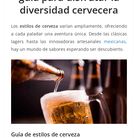
o
p
g
m
tir
diversidad cervecera
o
p
er
k
Los
estilos de cerveza
varían ampliamente, ofreciendo
a cada paladar una aventura única. Desde las clásicas
lagers hasta las innovadoras artesanales
mexicanas
,
hay un mundo de sabores esperando ser descubierto.
Guía de estilos de cerveza