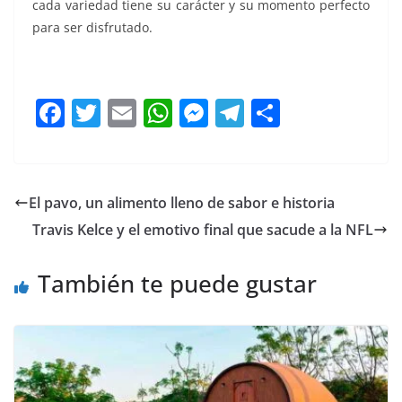
cada variedad tiene su carácter y su momento perfecto
para ser disfrutado.
.
F
T
E
W
M
T
C
a
w
m
h
e
el
o
c
itt
ai
at
ss
e
m
e
er
l
s
e
gr
p
El pavo, un alimento lleno de sabor e historia
b
A
n
a
ar
Travis Kelce y el emotivo final que sacude a la NFL
o
p
g
m
tir
o
p
er
También te puede gustar
k