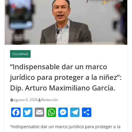
COLUMNAS
“Indispensable dar un marco
jurídico para proteger a la niñez”:
Dip. Arturo Maximiliano García.
agosto 6, 2026
Redacción
F
T
E
W
M
T
C
a
w
m
h
e
el
o
“Indispensable dar un marco jurídico para proteger a la
c
itt
ai
at
ss
e
m