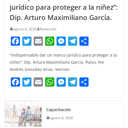
jurídico para proteger a la niñez”:
Dip. Arturo Maximiliano García.
agosto 6, 2026
Redacción
F
T
E
W
M
T
C
a
w
m
h
e
el
o
“Indispensable dar un marco jurídico para proteger a la
c
itt
ai
at
ss
e
m
niñez”: Dip. Arturo Maximiliano García. Pulso, Por
e
er
l
s
e
gr
p
Andrés González Arias. Viernes
b
A
n
a
ar
F
T
E
W
M
T
C
o
p
g
m
tir
a
w
m
h
e
el
o
o
p
er
c
itt
ai
at
ss
e
m
k
e
er
l
s
e
gr
p
Capacitación
b
A
n
a
ar
agosto 6, 2026
o
p
g
m
tir