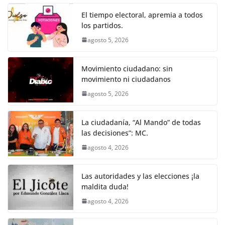
o
p
er
El tiempo electoral, apremia a todos
k
los partidos.
agosto 5, 2026
Movimiento ciudadano: sin
movimiento ni ciudadanos
agosto 5, 2026
La ciudadanía, “Al Mando” de todas
las decisiones”: MC.
agosto 4, 2026
Las autoridades y las elecciones ¡la
maldita duda!
agosto 4, 2026