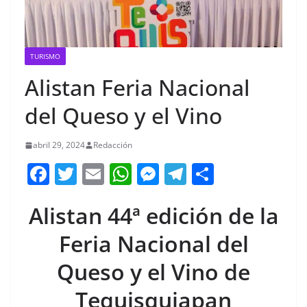
TURISMO
Alistan Feria Nacional
del Queso y el Vino
abril 29, 2024
Redacción
F
T
E
W
M
T
C
a
w
m
h
e
el
o
Alistan 44ª edición de la
c
itt
ai
at
ss
e
m
e
er
l
s
e
gr
p
Feria Nacional del
b
A
n
a
ar
Queso y el Vino de
o
p
g
m
tir
Tequisquiapan
o
p
er