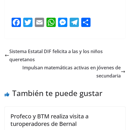
F
T
E
W
M
T
C
a
w
m
h
e
el
o
c
itt
ai
at
ss
e
m
e
er
l
s
e
gr
p
Sistema Estatal DIF felicita a las y los niños
b
A
n
a
ar
queretanos
o
p
g
m
tir
Impulsan matemáticas activas en jóvenes de
o
p
er
secundaria
k
También te puede gustar
Profeco y BTM realiza visita a
turoperadores de Bernal