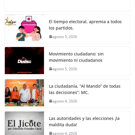
a
w
m
h
e
el
o
o
p
er
c
itt
ai
at
ss
e
m
k
e
er
l
s
e
gr
p
El tiempo electoral, apremia a todos
los partidos.
b
A
n
a
ar
agosto 5, 2026
o
p
g
m
tir
o
p
er
Movimiento ciudadano: sin
k
movimiento ni ciudadanos
agosto 5, 2026
La ciudadanía, “Al Mando” de todas
las decisiones”: MC.
agosto 4, 2026
Las autoridades y las elecciones ¡la
maldita duda!
agosto 4, 2026