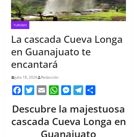
TURISMO
La cascada Cueva Longa
en Guanajuato te
encantará
julio 18, 2026
Redacción
F
T
E
W
M
T
C
a
w
m
h
e
el
o
Descubre la majestuosa
c
itt
ai
at
ss
e
m
e
er
l
s
e
gr
p
cascada Cueva Longa en
b
A
n
a
ar
Guanajuato