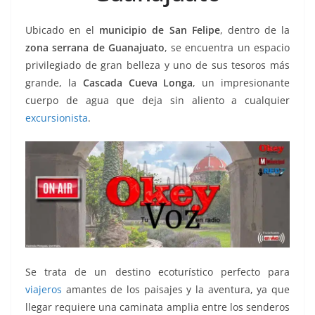
o
p
g
m
tir
o
p
er
Ubicado en el
municipio de San Felipe
, dentro de la
k
zona serrana de Guanajuato
, se encuentra un espacio
privilegiado de gran belleza y uno de sus tesoros más
grande, la
Cascada Cueva Longa
, un impresionante
cuerpo de agua que deja sin aliento a cualquier
excursionista
.
Se trata de un destino ecoturístico perfecto para
viajeros
amantes de los paisajes y la aventura, ya que
llegar requiere una caminata amplia entre los senderos