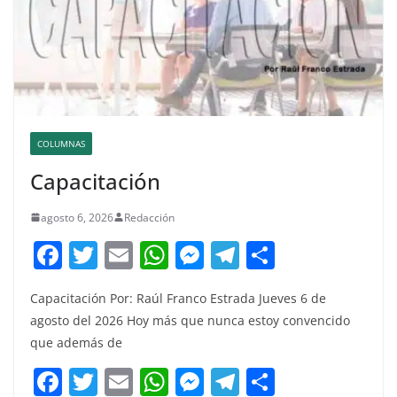
COLUMNAS
Capacitación
agosto 6, 2026
Redacción
F
T
E
W
M
T
C
a
w
m
h
e
el
o
Capacitación Por: Raúl Franco Estrada Jueves 6 de
c
itt
ai
at
ss
e
m
agosto del 2026 Hoy más que nunca estoy convencido
e
er
l
s
e
gr
p
que además de
b
A
n
a
ar
F
T
E
W
M
T
C
o
p
g
m
tir