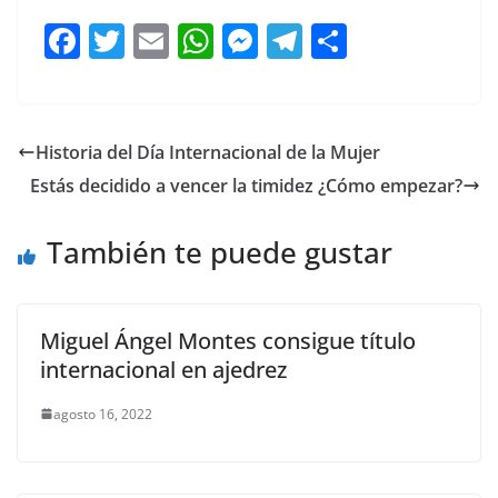
F
T
E
W
M
T
C
a
w
m
h
e
el
o
c
itt
ai
at
ss
e
m
e
er
l
s
e
gr
p
Historia del Día Internacional de la Mujer
b
A
n
a
ar
Estás decidido a vencer la timidez ¿Cómo empezar?
o
p
g
m
tir
o
p
er
También te puede gustar
k
Miguel Ángel Montes consigue título
internacional en ajedrez
agosto 16, 2022