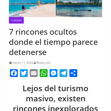
TURISMO
7 rincones ocultos
donde el tiempo parece
detenerse
marzo 11, 2026
Redacción
F
T
E
W
M
T
C
a
w
m
h
e
el
o
Lejos del turismo
c
itt
ai
at
ss
e
m
e
er
l
s
e
gr
p
masivo, existen
b
A
n
a
ar
rincones inexplorados