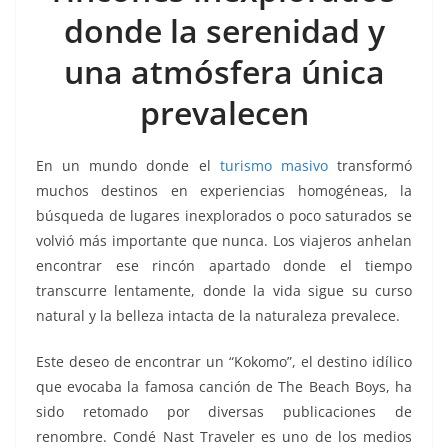
o
p
g
m
tir
donde la serenidad y
o
p
er
k
una atmósfera única
prevalecen
En un mundo donde el
turismo masivo
transformó
muchos destinos en experiencias homogéneas, la
búsqueda de lugares inexplorados o poco saturados se
volvió más importante que nunca. Los viajeros anhelan
encontrar ese rincón apartado donde el tiempo
transcurre lentamente, donde la vida sigue su curso
natural y la belleza intacta de la naturaleza prevalece.
Este deseo de encontrar un “Kokomo”, el destino idílico
que evocaba la famosa canción de The Beach Boys, ha
sido retomado por diversas publicaciones de
renombre. Condé Nast Traveler es uno de los medios