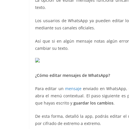
La opción de editar mensajes funciona únicam
o
p
g
m
tir
texto.
o
p
er
Los usuarios de WhatsApp ya pueden editar lo
k
mediante sus canales oficiales.
Así que si en algún mensaje notas algún error
cambiar su texto.
¿Cómo editar mensajes de WhatsApp?
Para editar un
mensaje
enviado en WhatsApp, s
abra el menú contextual. El paso siguiente es p
que hayas escrito y
guardar los cambios
.
De esta forma, detalló la app, podrás editar e
por cifrado de extremo a extremo.