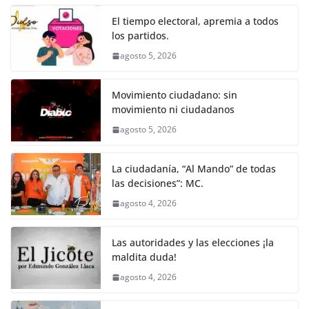
o
p
er
El tiempo electoral, apremia a todos
k
los partidos.
agosto 5, 2026
Movimiento ciudadano: sin
movimiento ni ciudadanos
agosto 5, 2026
La ciudadanía, “Al Mando” de todas
las decisiones”: MC.
agosto 4, 2026
Las autoridades y las elecciones ¡la
maldita duda!
agosto 4, 2026