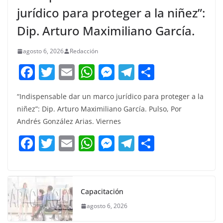
jurídico para proteger a la niñez”:
Dip. Arturo Maximiliano García.
agosto 6, 2026
Redacción
F
T
E
W
M
T
C
a
w
m
h
e
el
o
“Indispensable dar un marco jurídico para proteger a la
c
itt
ai
at
ss
e
m
niñez”: Dip. Arturo Maximiliano García. Pulso, Por
e
er
l
s
e
gr
p
Andrés González Arias. Viernes
b
A
n
a
ar
F
T
E
W
M
T
C
o
p
g
m
tir
a
w
m
h
e
el
o
o
p
er
c
itt
ai
at
ss
e
m
k
e
er
l
s
e
gr
p
Capacitación
b
A
n
a
ar
agosto 6, 2026
o
p
g
m
tir