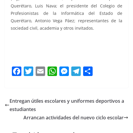
Querétaro, Luis Nava; el presidente del Colegio de
Profesionistas de la Informática del Estado de
Querétaro, Antonio Vega Páez; representantes de la
sociedad civil, academia y otros invitados.
Transversal 2024, Transversal 2024, Transversal 2024,
Transversal 2024, Transversal 2024, Transversal 2024,
Transversal 2024
F
T
E
W
M
T
C
a
w
m
h
e
el
o
c
itt
ai
at
ss
e
m
e
er
l
s
e
gr
p
Entregan útiles escolares y uniformes deportivos a
b
A
n
a
ar
estudiantes
o
p
g
m
tir
Arrancan actividades del nuevo ciclo escolar
o
p
er