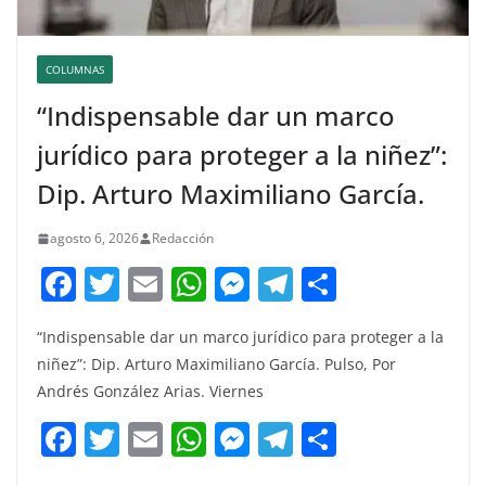
COLUMNAS
“Indispensable dar un marco
jurídico para proteger a la niñez”:
Dip. Arturo Maximiliano García.
agosto 6, 2026
Redacción
F
T
E
W
M
T
C
a
w
m
h
e
el
o
“Indispensable dar un marco jurídico para proteger a la
c
itt
ai
at
ss
e
m
niñez”: Dip. Arturo Maximiliano García. Pulso, Por
e
er
l
s
e
gr
p
Andrés González Arias. Viernes
b
A
n
a
ar
F
T
E
W
M
T
C
o
p
g
m
tir
a
w
m
h
e
el
o