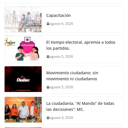
o
p
er
c
itt
ai
at
ss
e
m
k
e
er
l
s
e
gr
p
Capacitación
b
A
n
a
ar
agosto 6, 2026
o
p
g
m
tir
o
p
er
El tiempo electoral, apremia a todos
k
los partidos.
agosto 5, 2026
Movimiento ciudadano: sin
movimiento ni ciudadanos
agosto 5, 2026
La ciudadanía, “Al Mando” de todas
las decisiones”: MC.
agosto 4, 2026