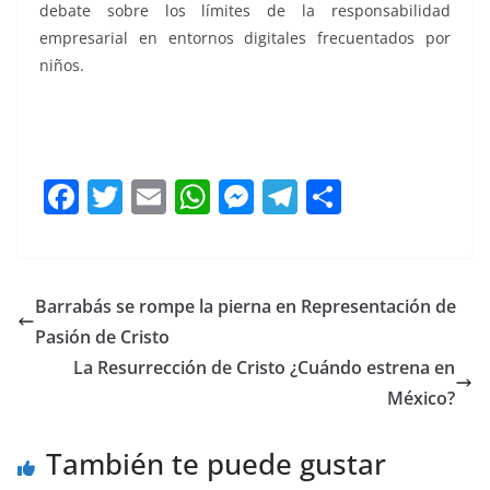
debate sobre los límites de la responsabilidad
empresarial en entornos digitales frecuentados por
niños.
Secuestró a, Secuestró a, Secuestró a, Secuestró a,
Secuestró a, Secuestró a
F
T
E
W
M
T
C
a
w
m
h
e
el
o
c
itt
ai
at
ss
e
m
e
er
l
s
e
gr
p
Barrabás se rompe la pierna en Representación de
b
A
n
a
ar
Pasión de Cristo
o
p
g
m
tir
La Resurrección de Cristo ¿Cuándo estrena en
o
p
er
México?
k
También te puede gustar