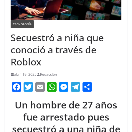
TECNOLOGÍA
Secuestró a niña que
conoció a través de
Roblox
abril 19, 2025
Redacción
F
T
E
W
M
T
C
a
w
m
h
e
el
o
Un hombre de 27 años
c
itt
ai
at
ss
e
m
e
er
l
s
e
gr
p
fue arrestado pues
b
A
n
a
ar
secuestró a una niña de