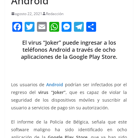
Android
agosto 22, 2021
Redacción
F
T
E
W
M
T
C
a
w
m
h
e
el
o
El virus “Joker” puede ingresar a los
c
itt
ai
at
ss
e
m
teléfonos Android a través de ocho
e
er
l
s
e
gr
p
aplicaciones de la Google Play Store.
b
A
n
a
ar
o
p
g
m
tir
o
p
er
Los usuarios de
Android
podrían ser infectados por el
k
regreso del
virus “Joker”
, que es capaz de violar la
seguridad de los dispositivos móviles y suscribir al
usuario a servicios de pago sin su autorización.
El informe de la Policía de Bélgica, señala que este
software maligno ha sido identificado en ocho
aplicación de la
Google Play Store
, que ya han sido