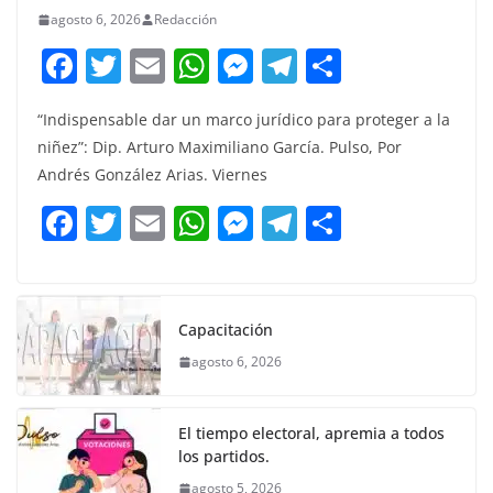
agosto 6, 2026
Redacción
F
T
E
W
M
T
C
a
w
m
h
e
el
o
“Indispensable dar un marco jurídico para proteger a la
c
itt
ai
at
ss
e
m
niñez”: Dip. Arturo Maximiliano García. Pulso, Por
e
er
l
s
e
gr
p
Andrés González Arias. Viernes
b
A
n
a
ar
F
T
E
W
M
T
C
o
p
g
m
tir
a
w
m
h
e
el
o
o
p
er
c
itt
ai
at
ss
e
m
k
e
er
l
s
e
gr
p
Capacitación
b
A
n
a
ar
agosto 6, 2026
o
p
g
m
tir
o
p
er
El tiempo electoral, apremia a todos
k
los partidos.
agosto 5, 2026