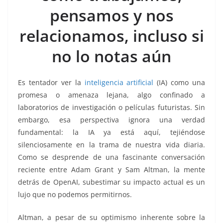
o
p
g
m
tir
pensamos y nos
o
p
er
k
relacionamos, incluso si
no lo notas aún
Es tentador ver la
inteligencia artificial
(IA) como una
promesa o amenaza lejana, algo confinado a
laboratorios de investigación o películas futuristas. Sin
embargo, esa perspectiva ignora una verdad
fundamental: la IA ya está aquí, tejiéndose
silenciosamente en la trama de nuestra vida diaria.
Como se desprende de una fascinante conversación
reciente entre Adam Grant y Sam Altman, la mente
detrás de OpenAI, subestimar su impacto actual es un
lujo que no podemos permitirnos.
Altman, a pesar de su optimismo inherente sobre la