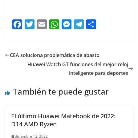
Guía de Guía de Guía de
Guía de
Guía de
F
T
E
W
M
T
C
a
w
m
h
e
el
o
c
itt
ai
at
ss
e
m
e
er
l
s
e
gr
p
CEA soluciona problemática de abasto
b
A
n
a
ar
Huawei Watch GT funciones del mejor reloj
o
p
g
m
tir
inteligente para deportes
o
p
er
También te puede gustar
k
El último Huawei Matebook de 2022:
D14 AMD Ryzen
diciembre 12, 2022