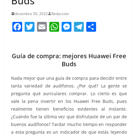
Buds
diciembre 30, 2022
Redacción
F
T
E
W
M
T
C
a
w
m
h
e
el
o
c
itt
ai
at
ss
e
m
e
er
l
s
e
gr
p
Guía de compra: mejores Huawei Free
b
A
n
a
ar
Buds
o
p
g
m
tir
Nada mejor que una guía de compra para decidir entre
o
p
er
tanta variedad de audífonos. ¿Por qué? La gente se
k
pregunta qué auriculares comprar. Lo cierto es que
vale la pena invertir en los Huawei Free Buds, pues
realmente tienen beneficios evidentes al instante.
¿Cuándo fue la última vez que disfrutaste de un par de
buenos audífonos? Tardar mucho tiempo en responder
a esta pregunta es un indicador de que estás leyendo