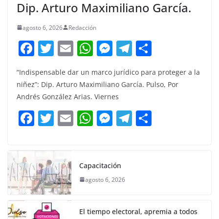
Dip. Arturo Maximiliano García.
agosto 6, 2026
Redacción
F
T
E
W
M
T
C
a
w
m
h
e
el
o
“Indispensable dar un marco jurídico para proteger a la
c
itt
ai
at
ss
e
m
niñez”: Dip. Arturo Maximiliano García. Pulso, Por
e
er
l
s
e
gr
p
Andrés González Arias. Viernes
b
A
n
a
ar
F
T
E
W
M
T
C
o
p
g
m
tir
a
w
m
h
e
el
o
o
p
er
c
itt
ai
at
ss
e
m
k
e
er
l
s
e
gr
p
Capacitación
b
A
n
a
ar
agosto 6, 2026
o
p
g
m
tir
o
p
er
El tiempo electoral, apremia a todos