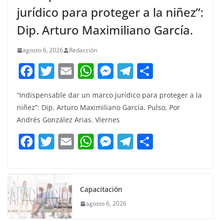
jurídico para proteger a la niñez”:
Dip. Arturo Maximiliano García.
agosto 6, 2026
Redacción
F
T
E
W
M
T
C
a
w
m
h
e
el
o
“Indispensable dar un marco jurídico para proteger a la
c
itt
ai
at
ss
e
m
niñez”: Dip. Arturo Maximiliano García. Pulso, Por
e
er
l
s
e
gr
p
Andrés González Arias. Viernes
b
A
n
a
ar
F
T
E
W
M
T
C
o
p
g
m
tir
a
w
m
h
e
el
o
o
p
er
c
itt
ai
at
ss
e
m
k
e
er
l
s
e
gr
p
Capacitación
b
A
n
a
ar
agosto 6, 2026
o
p
g
m
tir