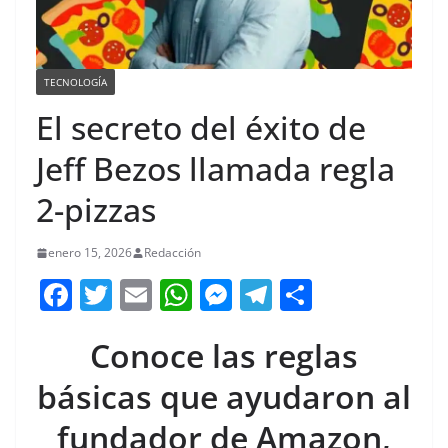
TECNOLOGÍA
El secreto del éxito de
Jeff Bezos llamada regla
2-pizzas
enero 15, 2026
Redacción
F
T
E
W
M
T
C
a
w
m
h
e
el
o
Conoce las reglas
c
itt
ai
at
ss
e
m
e
er
l
s
e
gr
p
básicas que ayudaron al
b
A
n
a
ar
fundador de Amazon,