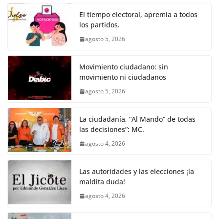
o
p
er
El tiempo electoral, apremia a todos
k
los partidos.
agosto 5, 2026
Movimiento ciudadano: sin
movimiento ni ciudadanos
agosto 5, 2026
La ciudadanía, “Al Mando” de todas
las decisiones”: MC.
agosto 4, 2026
Las autoridades y las elecciones ¡la
maldita duda!
agosto 4, 2026