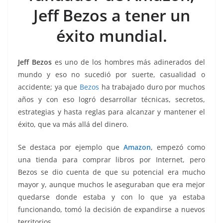
o
p
g
m
tir
Jeff Bezos a tener un
o
p
er
k
éxito mundial.
Jeff Bezos
es uno de los hombres más adinerados del
mundo y eso no sucedió por suerte, casualidad o
accidente; ya que
Bezos
ha trabajado duro por muchos
años y con eso logró desarrollar técnicas, secretos,
estrategias y hasta reglas para alcanzar y mantener el
éxito, que va más allá del dinero.
Se destaca por ejemplo que
Amazon
, empezó como
una tienda para comprar libros por Internet, pero
Bezos se dio cuenta de que su potencial era mucho
mayor y, aunque muchos le aseguraban que era mejor
quedarse donde estaba y con lo que ya estaba
funcionando, tomó la decisión de expandirse a nuevos
territorios.