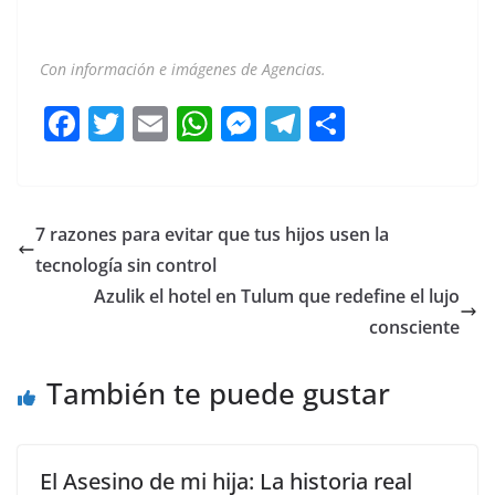
Con información e imágenes de Agencias.
F
T
E
W
M
T
C
a
w
m
h
e
el
o
c
itt
ai
at
ss
e
m
e
er
l
s
e
gr
p
7 razones para evitar que tus hijos usen la
b
A
n
a
ar
tecnología sin control
o
p
g
m
tir
Azulik el hotel en Tulum que redefine el lujo
o
p
er
consciente
k
También te puede gustar
El Asesino de mi hija: La historia real