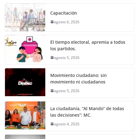
c
itt
ai
at
ss
e
m
k
e
er
l
s
e
gr
p
Capacitación
b
A
n
a
ar
agosto 6, 2026
o
p
g
m
tir
o
p
er
El tiempo electoral, apremia a todos
k
los partidos.
agosto 5, 2026
Movimiento ciudadano: sin
movimiento ni ciudadanos
agosto 5, 2026
La ciudadanía, “Al Mando” de todas
las decisiones”: MC.
agosto 4, 2026