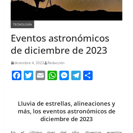
TECNOLOGÍA
Eventos astronómicos
de diciembre de 2023
diciembre 4, 2023
Redacción
F
T
E
W
M
T
C
a
w
m
h
e
el
o
c
itt
ai
at
ss
e
m
e
er
l
s
e
gr
p
Lluvia de estrellas, alineaciones y
b
A
n
a
ar
más, los eventos astronómicos de
diciembre de 2023
o
p
g
m
tir
o
p
er
En el último mes del año, diversos eventos