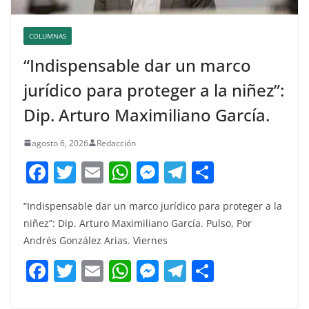
COLUMNAS
“Indispensable dar un marco
jurídico para proteger a la niñez”:
Dip. Arturo Maximiliano García.
agosto 6, 2026
Redacción
F
T
E
W
M
T
C
a
w
m
h
e
el
o
“Indispensable dar un marco jurídico para proteger a la
c
itt
ai
at
ss
e
m
niñez”: Dip. Arturo Maximiliano García. Pulso, Por
e
er
l
s
e
gr
p
Andrés González Arias. Viernes
b
A
n
a
ar
F
T
E
W
M
T
C
o
p
g
m
tir
a
w
m
h
e
el
o
o
p
er