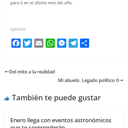
para ti en el último mes del año.
Agencias
F
T
E
W
M
T
C
a
w
m
h
e
el
o
c
itt
ai
at
ss
e
m
e
er
l
s
e
gr
p
Del mito a la realidad
b
A
n
a
ar
Mi abuelo. Legado político II
o
p
g
m
tir
o
p
er
También te puede gustar
k
Enero llega con eventos astronómicos
que te sorprenderán