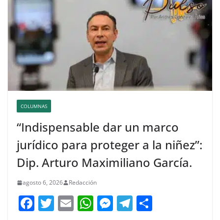
COLUMNAS
“Indispensable dar un marco
jurídico para proteger a la niñez”:
Dip. Arturo Maximiliano García.
agosto 6, 2026
Redacción
F
T
E
W
M
T
C
a
w
m
h
e
el
o