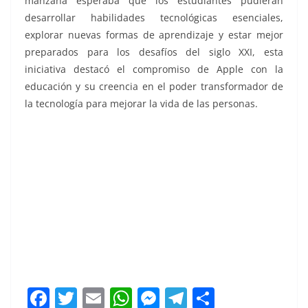
manzana esperaba que los estudiantes pudieran
desarrollar habilidades tecnológicas esenciales,
explorar nuevas formas de aprendizaje y estar mejor
preparados para los desafíos del siglo XXI, esta
iniciativa destacó el compromiso de Apple con la
educación y su creencia en el poder transformador de
la tecnología para mejorar la vida de las personas.
la capacidad, la capacidad, la capacidad, la capacidad,
la capacidad, la capacidad, la capacidad, la capacidad,
la capacidad
F
T
E
W
M
T
C