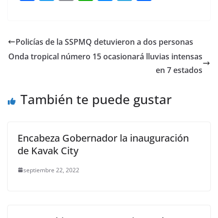
a
w
m
h
e
el
o
c
itt
ai
at
ss
e
m
e
er
l
s
e
gr
p
Policías de la SSPMQ detuvieron a dos personas
b
A
n
a
ar
Onda tropical número 15 ocasionará lluvias intensas
o
p
g
m
tir
en 7 estados
o
p
er
También te puede gustar
k
Encabeza Gobernador la inauguración
de Kavak City
septiembre 22, 2022