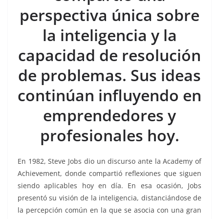
b
A
n
a
ar
perspectiva única sobre
o
p
g
m
tir
la inteligencia y la
o
p
er
k
capacidad de resolución
de problemas. Sus ideas
continúan influyendo en
emprendedores y
profesionales hoy.
En 1982, Steve Jobs dio un discurso ante la Academy of
Achievement, donde compartió reflexiones que siguen
siendo aplicables hoy en día. En esa ocasión, Jobs
presentó su visión de la inteligencia, distanciándose de
la percepción común en la que se asocia con una gran