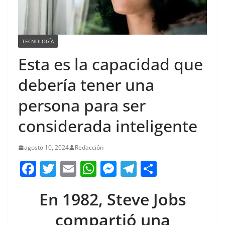
TECNOLOGÍA
Esta es la capacidad que
debería tener una
persona para ser
considerada inteligente
agosto 10, 2024
Redacción
F
T
E
W
M
T
C
a
w
m
h
e
el
o
En 1982, Steve Jobs
c
itt
ai
at
ss
e
m
e
er
l
s
e
gr
p
compartió una