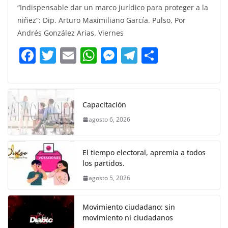
“Indispensable dar un marco jurídico para proteger a la
c
itt
ai
at
ss
e
m
niñez”: Dip. Arturo Maximiliano García. Pulso, Por
e
er
l
s
e
gr
p
Andrés González Arias. Viernes
b
A
n
a
ar
F
T
E
W
M
T
C
o
p
g
m
tir
a
w
m
h
e
el
o
o
p
er
c
itt
ai
at
ss
e
m
k
e
er
l
s
e
gr
p
Capacitación
b
A
n
a
ar
agosto 6, 2026
o
p
g
m
tir
o
p
er
El tiempo electoral, apremia a todos
k
los partidos.
agosto 5, 2026
Movimiento ciudadano: sin
movimiento ni ciudadanos