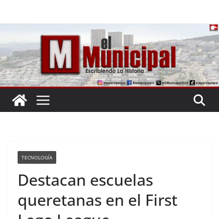
Saltar
al
contenido
TECNOLOGÍA
Destacan escuelas
queretanas en el First