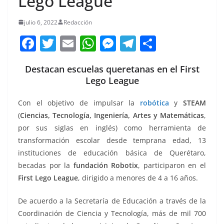
Lego League
julio 6, 2022
Redacción
F
T
E
W
M
T
C
a
w
m
h
e
el
o
Destacan escuelas queretanas en el First
c
itt
ai
at
ss
e
m
Lego League
e
er
l
s
e
gr
p
b
A
n
a
ar
Con el objetivo de impulsar la
robótica
y
STEAM
(
Ciencias, Tecnología, Ingeniería, Artes y Matemáticas
,
o
p
g
m
tir
por sus siglas en inglés) como herramienta de
o
p
er
transformación escolar desde temprana edad, 13
k
instituciones de educación básica de Querétaro,
becadas por la
fundación Robotix
, participaron en el
First Lego League
, dirigido a menores de 4 a 16 años.
De acuerdo a la Secretaría de Educación a través de la
Coordinación de Ciencia y Tecnología, más de mil 700