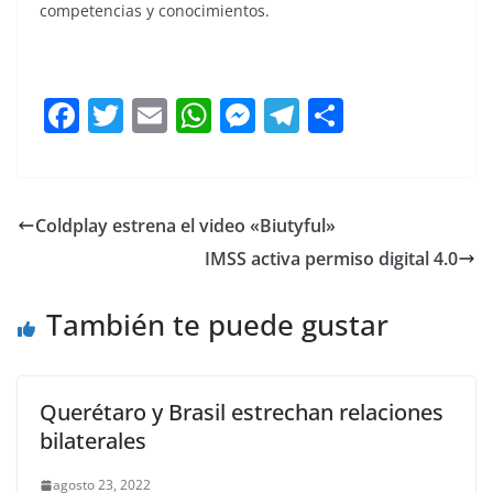
competencias y conocimientos.
F
T
E
W
M
T
C
a
w
m
h
e
el
o
c
itt
ai
at
ss
e
m
e
er
l
s
e
gr
p
Coldplay estrena el video «Biutyful»
b
A
n
a
ar
IMSS activa permiso digital 4.0
o
p
g
m
tir
o
p
er
También te puede gustar
k
Querétaro y Brasil estrechan relaciones
bilaterales
agosto 23, 2022