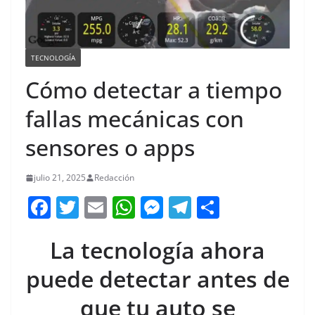
TECNOLOGÍA
Cómo detectar a tiempo
fallas mecánicas con
sensores o apps
julio 21, 2025
Redacción
F
T
E
W
M
T
C
a
w
m
h
e
el
o
La tecnología ahora
c
itt
ai
at
ss
e
m
e
er
l
s
e
gr
p
puede detectar antes de
b
A
n
a
ar
que tu auto se