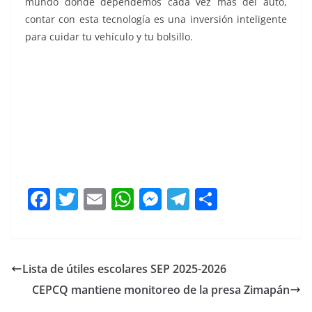
mundo donde dependemos cada vez más del auto,
contar con esta tecnología es una inversión inteligente
para cuidar tu vehículo y tu bolsillo.
detectar, detectar, detectar, detectar, detectar, detectar
F
T
E
W
M
T
C
a
w
m
h
e
el
o
c
itt
ai
at
ss
e
m
e
er
l
s
e
gr
p
Lista de útiles escolares SEP 2025-2026
b
A
n
a
ar
CEPCQ mantiene monitoreo de la presa Zimapán
o
p
g
m
tir