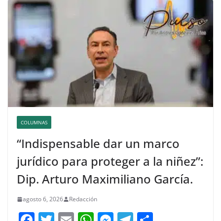
COLUMNAS
“Indispensable dar un marco
jurídico para proteger a la niñez”:
Dip. Arturo Maximiliano García.
agosto 6, 2026
Redacción
F
T
E
W
M
T
C