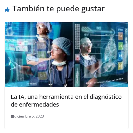
o
p
er
También te puede gustar
k
La IA, una herramienta en el diagnóstico
de enfermedades
diciembre 5, 2023