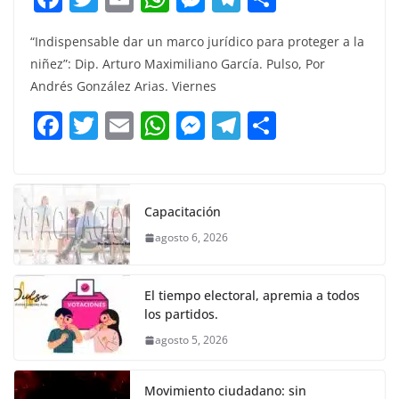
a
w
m
h
e
el
o
“Indispensable dar un marco jurídico para proteger a la
c
itt
ai
at
ss
e
m
niñez”: Dip. Arturo Maximiliano García. Pulso, Por
e
er
l
s
e
gr
p
Andrés González Arias. Viernes
b
A
n
a
ar
F
T
E
W
M
T
C
o
p
g
m
tir
a
w
m
h
e
el
o
o
p
er
c
itt
ai
at
ss
e
m
k
e
er
l
s
e
gr
p
Capacitación
b
A
n
a
ar
agosto 6, 2026
o
p
g
m
tir
o
p
er
El tiempo electoral, apremia a todos
k
los partidos.
agosto 5, 2026
Movimiento ciudadano: sin