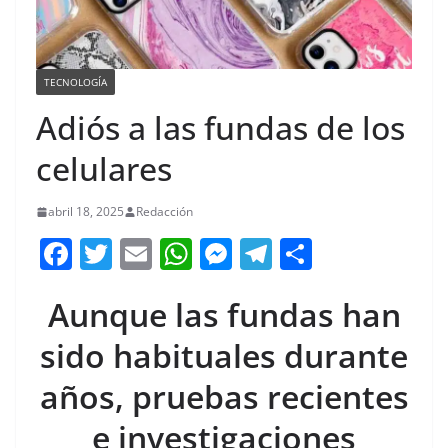
TECNOLOGÍA
Adiós a las fundas de los
celulares
abril 18, 2025
Redacción
F
T
E
W
M
T
C
a
w
m
h
e
el
o
Aunque las fundas han
c
itt
ai
at
ss
e
m
e
er
l
s
e
gr
p
sido habituales durante
b
A
n
a
ar
años, pruebas recientes
o
p
g
m
tir
e investigaciones
o
p
er