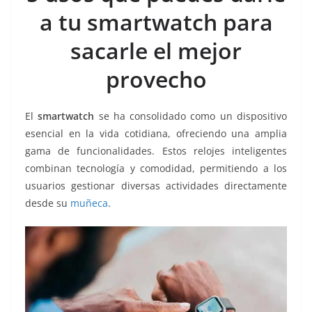
b
A
n
a
ar
a tu smartwatch para
o
p
g
m
tir
sacarle el mejor
o
p
er
k
provecho
El
smartwatch
se ha consolidado como un dispositivo
esencial en la vida cotidiana, ofreciendo una amplia
gama de funcionalidades. Estos relojes inteligentes
combinan tecnología y comodidad, permitiendo a los
usuarios gestionar diversas actividades directamente
desde su
muñeca
.