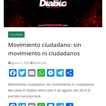
COLUMNAS
Movimiento ciudadano: sin
movimiento ni ciudadanos
agosto 5, 2026
Redacción
F
T
E
W
M
T
C
a
w
m
h
e
el
o
Movimiento ciudadano: sin movimiento ni ciudadanos
c
itt
ai
at
ss
e
m
Me Lleva El Diablo Miércoles 5 de agosto del 2016 El
e
er
l
s
e
gr
p
partido naranja está
b
A
n
a
ar