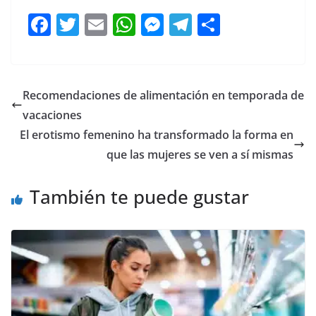
F
T
E
W
M
T
C
a
w
m
h
e
el
o
c
itt
ai
at
ss
e
m
e
er
l
s
e
gr
p
Recomendaciones de alimentación en temporada de
b
A
n
a
ar
vacaciones
o
p
g
m
tir
El erotismo femenino ha transformado la forma en
o
p
er
que las mujeres se ven a sí mismas
k
También te puede gustar