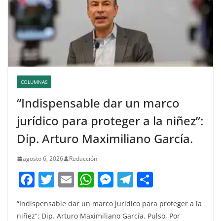
COLUMNAS
“Indispensable dar un marco
jurídico para proteger a la niñez”:
Dip. Arturo Maximiliano García.
agosto 6, 2026
Redacción
F
T
E
W
M
T
C
a
w
m
h
e
el
o
“Indispensable dar un marco jurídico para proteger a la
c
itt
ai
at
ss
e
m
niñez”: Dip. Arturo Maximiliano García. Pulso, Por