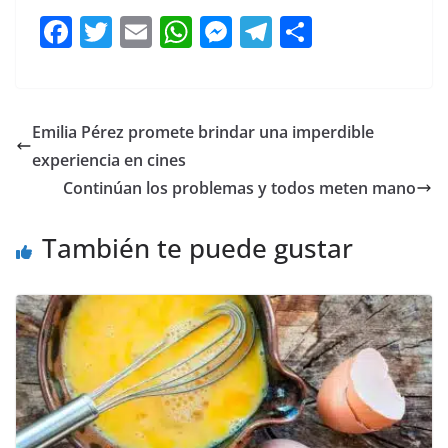
F
T
E
W
M
T
C
a
w
m
h
e
el
o
c
itt
ai
at
ss
e
m
e
er
l
s
e
gr
p
Emilia Pérez promete brindar una imperdible
b
A
n
a
ar
experiencia en cines
o
p
g
m
tir
Continúan los problemas y todos meten mano
o
p
er
También te puede gustar
k