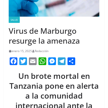
SALUD
Virus de Marburgo
resurge la amenaza
enero 15, 2025
Redacción
F
T
E
W
M
T
C
a
w
m
h
e
el
o
Un brote mortal en
c
itt
ai
at
ss
e
m
e
er
l
s
e
gr
p
Tanzania pone en alerta
b
A
n
a
ar
a la comunidad
o
p
g
m
tir
internacional ante la
o
p
er