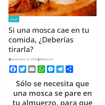
SALUD
Si una mosca cae en tu
comida, ¿Deberías
tirarla?
noviembre 10, 2025
Redacción
F
T
E
W
M
T
C
a
w
m
h
e
el
o
Sólo se necesita que
c
itt
ai
at
ss
e
m
e
er
l
s
e
gr
p
una mosca se pare en
b
A
n
a
ar
tu almuerzo, para que