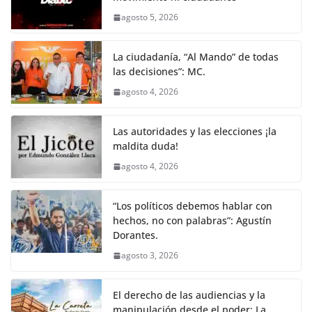
b
A
n
a
ar
agosto 5, 2026
o
p
g
m
tir
o
p
er
La ciudadanía, “Al Mando” de todas
k
las decisiones”: MC.
agosto 4, 2026
Las autoridades y las elecciones ¡la
maldita duda!
agosto 4, 2026
“Los políticos debemos hablar con
hechos, no con palabras”: Agustín
Dorantes.
agosto 3, 2026
El derecho de las audiencias y la
manipulación desde el poder: La