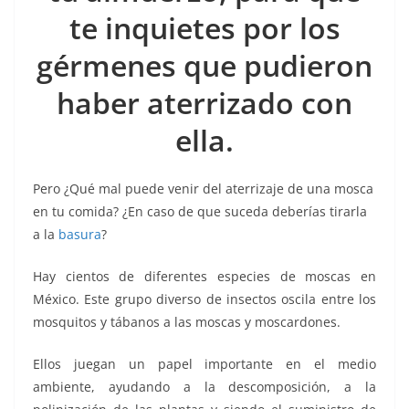
o
p
g
m
tir
te inquietes por los
o
p
er
k
gérmenes que pudieron
haber aterrizado con
ella.
Pero ¿Qué mal puede venir del aterrizaje de una mosca
en tu comida? ¿En caso de que suceda deberías tirarla
a la
basura
?
Hay cientos de diferentes especies de moscas en
México. Este grupo diverso de insectos oscila entre los
mosquitos y tábanos a las moscas y moscardones.
Ellos juegan un papel importante en el medio
ambiente, ayudando a la descomposición, a la