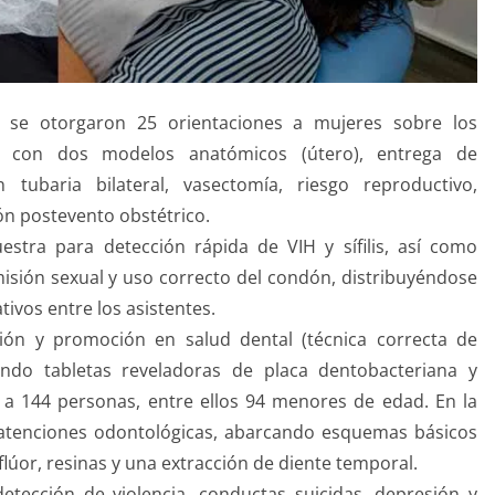
r: se otorgaron 25 orientaciones a mujeres sobre los
s, con dos modelos anatómicos (útero), entrega de
 tubaria bilateral, vasectomía, riesgo reproductivo,
ión postevento obstétrico.
tra para detección rápida de VIH y sífilis, así como
misión sexual y uso correcto del condón, distribuyéndose
tivos entre los asistentes.
ción y promoción en salud dental (técnica correcta de
cando tabletas reveladoras de placa dentobacteriana y
 a 144 personas, entre ellos 94 menores de edad. En la
 atenciones odontológicas, abarcando esquemas básicos
flúor, resinas y una extracción de diente temporal.
detección de violencia, conductas suicidas, depresión y