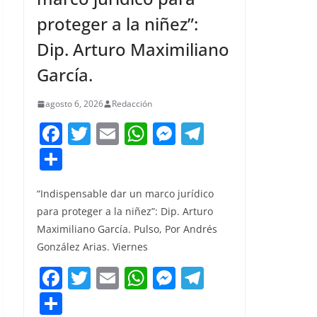
proteger a la niñez”:
Dip. Arturo Maximiliano
García.
agosto 6, 2026
Redacción
F
T
E
W
M
T
a
w
m
h
e
el
C
c
itt
ai
at
ss
e
o
e
er
l
s
e
gr
“Indispensable dar un marco jurídico
m
para proteger a la niñez”: Dip. Arturo
b
A
n
a
p
Maximiliano García. Pulso, Por Andrés
o
p
g
m
ar
González Arias. Viernes
o
p
er
tir
F
T
E
W
M
T
k
a
w
m
h
e
el
C