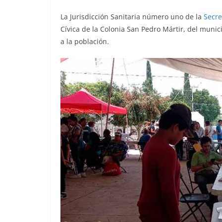
o
p
er
La Jurisdicción Sanitaria número uno de la
Secre
k
Cívica de la Colonia San Pedro Mártir, del munici
a la población.
Pedro Mártir, Pedro Mártir