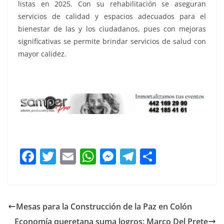
listas en 2025. Con su rehabilitación se aseguran
servicios de calidad y espacios adecuados para el
bienestar de las y los ciudadanos, pues con mejoras
significativas se permite brindar servicios de salud con
mayor calidez.
cinco casas, cinco casas
F
T
E
W
M
T
C
a
w
m
h
e
el
o
c
itt
ai
at
ss
e
m
e
er
l
s
e
gr
p
Mesas para la Construcción de la Paz en Colón
b
A
n
a
ar
Economía queretana suma logros: Marco Del Prete