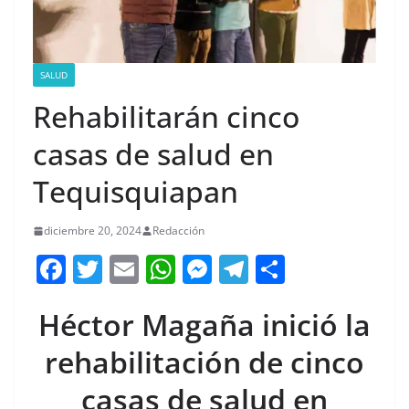
SALUD
Rehabilitarán cinco
casas de salud en
Tequisquiapan
diciembre 20, 2024
Redacción
F
T
E
W
M
T
C
a
w
m
h
e
el
o
Héctor Magaña inició la
c
itt
ai
at
ss
e
m
e
er
l
s
e
gr
p
rehabilitación de cinco
b
A
n
a
ar
casas de salud en