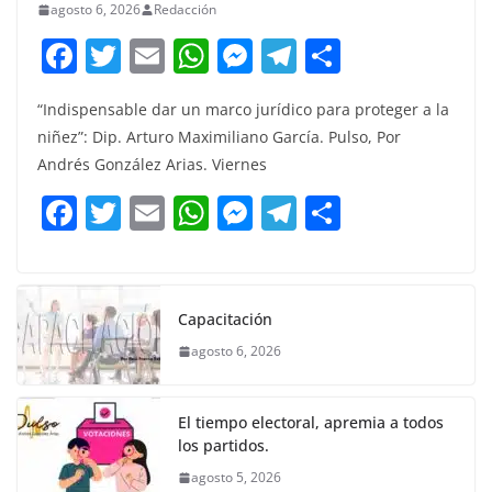
agosto 6, 2026
Redacción
F
T
E
W
M
T
C
a
w
m
h
e
el
o
“Indispensable dar un marco jurídico para proteger a la
c
itt
ai
at
ss
e
m
niñez”: Dip. Arturo Maximiliano García. Pulso, Por
e
er
l
s
e
gr
p
Andrés González Arias. Viernes
b
A
n
a
ar
F
T
E
W
M
T
C
o
p
g
m
tir
a
w
m
h
e
el
o
o
p
er
c
itt
ai
at
ss
e
m
k
e
er
l
s
e
gr
p
Capacitación
b
A
n
a
ar
agosto 6, 2026
o
p
g
m
tir
o
p
er
El tiempo electoral, apremia a todos
k
los partidos.
agosto 5, 2026