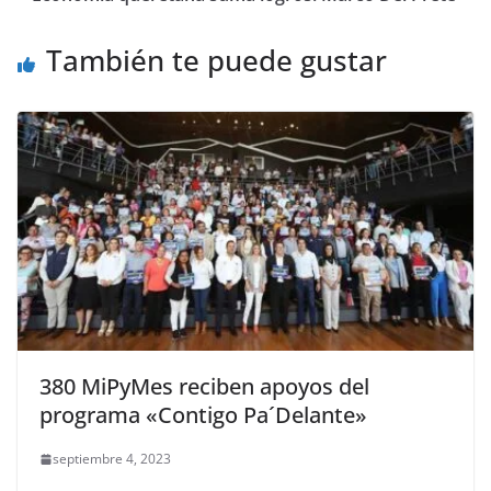
o
p
g
m
tir
o
p
er
También te puede gustar
k
380 MiPyMes reciben apoyos del
programa «Contigo Pa´Delante»
septiembre 4, 2023