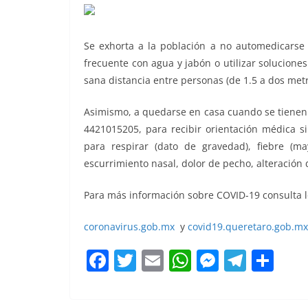
Se exhorta a la población a no automedicarse 
frecuente con agua y jabón o utilizar solucione
sana distancia entre personas (de 1.5 a dos metr
Asimismo, a quedarse en casa cuando se tienen 
4421015205, para recibir orientación médica si
para respirar (dato de gravedad), fiebre (m
escurrimiento nasal, dolor de pecho, alteración d
Para más información sobre COVID-19 consulta lo
coronavirus.gob.mx
y
covid19.queretaro.gob.mx
F
T
E
W
M
T
C
a
w
m
h
e
el
o
c
itt
ai
at
ss
e
m