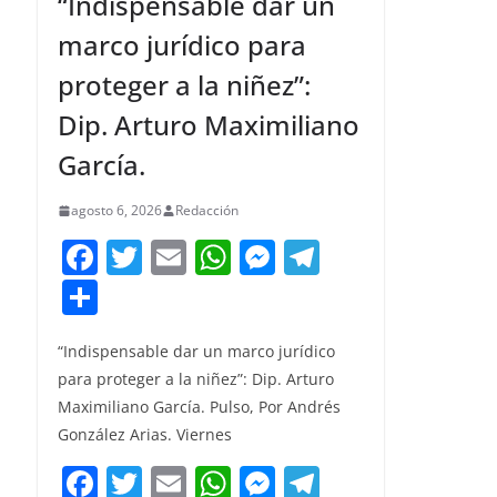
“Indispensable dar un
marco jurídico para
proteger a la niñez”:
Dip. Arturo Maximiliano
García.
agosto 6, 2026
Redacción
F
T
E
W
M
T
a
w
m
h
e
el
C
c
itt
ai
at
ss
e
o
e
er
l
s
e
gr
“Indispensable dar un marco jurídico
m
para proteger a la niñez”: Dip. Arturo
b
A
n
a
p
Maximiliano García. Pulso, Por Andrés
o
p
g
m
ar
González Arias. Viernes
o
p
er
tir
F
T
E
W
M
T