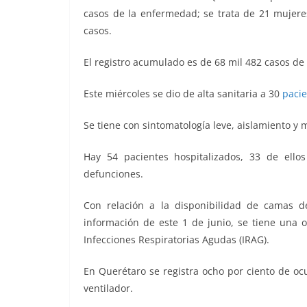
o
p
g
m
tir
casos de la enfermedad; se trata de 21 mujere
o
p
er
casos.
k
El registro acumulado es de 68 mil 482 casos d
Este miércoles se dio de alta sanitaria a 30
paci
Se tiene con sintomatología leve, aislamiento y 
Hay 54 pacientes hospitalizados, 33 de ello
defunciones.
Con relación a la disponibilidad de camas 
información de este 1 de junio, se tiene una 
Infecciones Respiratorias Agudas (IRAG).
En Querétaro se registra ocho por ciento de oc
ventilador.