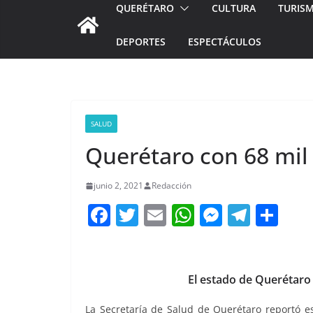
QUERÉTARO
CULTURA
TURIS
DEPORTES
ESPECTÁCULOS
SALUD
Querétaro con 68 mil
junio 2, 2021
Redacción
F
T
E
W
M
T
C
a
w
m
h
e
el
o
c
itt
ai
at
ss
e
m
e
er
l
s
e
gr
p
El estado de Querétaro
b
A
n
a
ar
La Secretaría de Salud de Querétaro reportó e