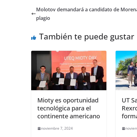
e
er
l
s
e
gr
p
Molotov demandará a candidato de Moren
b
A
n
a
ar
plagio
o
p
g
m
tir
También te puede gustar
o
p
er
k
Mioty es oportunidad
UT Sa
tecnológica para el
Rexr
continente americano
forma
noviembre 7, 2024
noviem