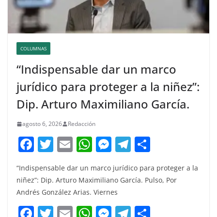
COLUMNAS
“Indispensable dar un marco
jurídico para proteger a la niñez”:
Dip. Arturo Maximiliano García.
agosto 6, 2026
Redacción
F
T
E
W
M
T
C
a
w
m
h
e
el
o
“Indispensable dar un marco jurídico para proteger a la
c
itt
ai
at
ss
e
m
niñez”: Dip. Arturo Maximiliano García. Pulso, Por
e
er
l
s
e
gr
p
Andrés González Arias. Viernes
b
A
n
a
ar
F
T
E
W
M
T
C