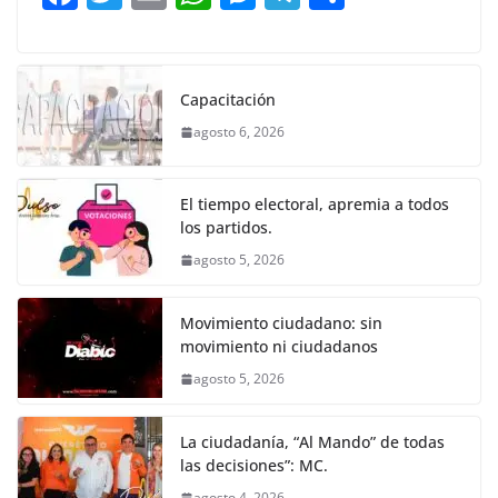
o
p
g
m
tir
a
w
m
h
e
el
o
o
p
er
c
itt
ai
at
ss
e
m
k
e
er
l
s
e
gr
p
Capacitación
b
A
n
a
ar
agosto 6, 2026
o
p
g
m
tir
o
p
er
El tiempo electoral, apremia a todos
k
los partidos.
agosto 5, 2026
Movimiento ciudadano: sin
movimiento ni ciudadanos
agosto 5, 2026
La ciudadanía, “Al Mando” de todas
las decisiones”: MC.
agosto 4, 2026