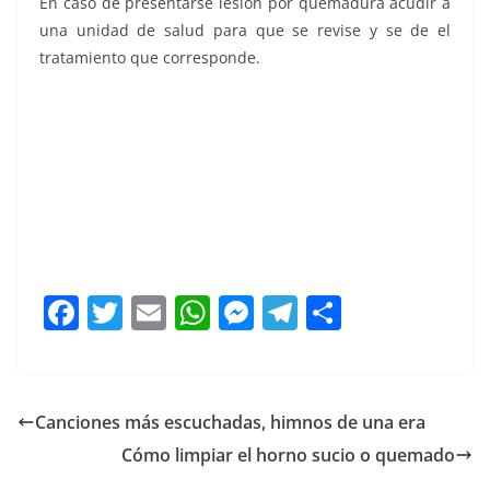
En caso de presentarse lesión por quemadura acudir a
una unidad de salud para que se revise y se de el
tratamiento que corresponde.
F
T
E
W
M
T
C
a
w
m
h
e
el
o
c
itt
ai
at
ss
e
m
e
er
l
s
e
gr
p
Canciones más escuchadas, himnos de una era
b
A
n
a
ar
Cómo limpiar el horno sucio o quemado
o
p
g
m
tir