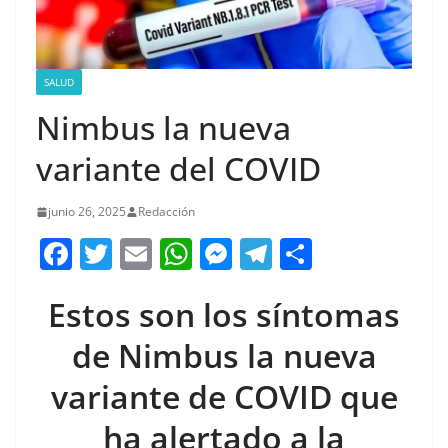
SALUD
Nimbus la nueva
variante del COVID
junio 26, 2025
Redacción
F
T
E
W
M
T
C
a
w
m
h
e
el
o
Estos son los síntomas
c
itt
ai
at
ss
e
m
e
er
l
s
e
gr
p
de Nimbus la nueva
b
A
n
a
ar
variante de COVID que
o
p
g
m
tir
ha alertado a la
o
p
er