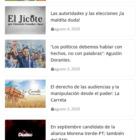
o
p
g
m
tir
o
p
er
Las autoridades y las elecciones ¡la
k
maldita duda!
agosto 4, 2026
“Los políticos debemos hablar con
hechos, no con palabras”: Agustín
Dorantes.
agosto 3, 2026
El derecho de las audiencias y la
manipulación desde el poder: La
Carreta
agosto 3, 2026
En septiembre candidato de la
alianza Morena-Verde-PT; también
del PAN