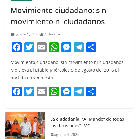
Movimiento ciudadano: sin
movimiento ni ciudadanos
agosto 5, 2026
Redacción
F
T
E
W
M
T
C
a
w
m
h
e
el
o
Movimiento ciudadano: sin movimiento ni ciudadanos
c
itt
ai
at
ss
e
m
Me Lleva El Diablo Miércoles 5 de agosto del 2016 El
e
er
l
s
e
gr
p
partido naranja está
b
A
n
a
ar
F
T
E
W
M
T
C
o
p
g
m
tir
a
w
m
h
e
el
o
o
p
er
c
itt
ai
at
ss
e
m
k
e
er
l
s
e
gr
p
La ciudadanía, “Al Mando” de todas
las decisiones”: MC.
b
A
n
a
ar
agosto 4, 2026