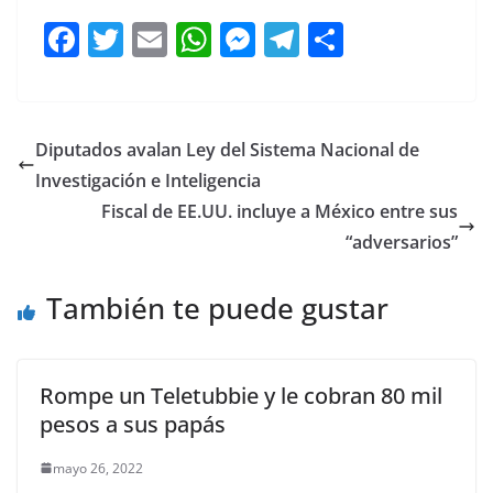
F
T
E
W
M
T
C
a
w
m
h
e
el
o
c
itt
ai
at
ss
e
m
e
er
l
s
e
gr
p
Diputados avalan Ley del Sistema Nacional de
b
A
n
a
ar
Investigación e Inteligencia
o
p
g
m
tir
Fiscal de EE.UU. incluye a México entre sus
o
p
er
“adversarios”
k
También te puede gustar
Rompe un Teletubbie y le cobran 80 mil
pesos a sus papás
mayo 26, 2022