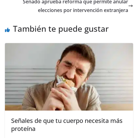
b
A
n
a
ar
Senado aprueba reforma que permite anular
o
p
g
m
tir
elecciones por intervención extranjera
o
p
er
También te puede gustar
k
Señales de que tu cuerpo necesita más
proteína