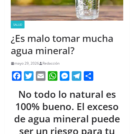
SALUD
¿Es malo tomar mucha
agua mineral?
mayo 29, 2026
Redacción
F
T
E
W
M
T
C
a
w
m
h
e
el
o
No todo lo natural es
c
itt
ai
at
ss
e
m
e
er
l
s
e
gr
p
100% bueno. El exceso
b
A
n
a
ar
de agua mineral puede
o
p
g
m
tir
ser un riesgo para tu
o
p
er