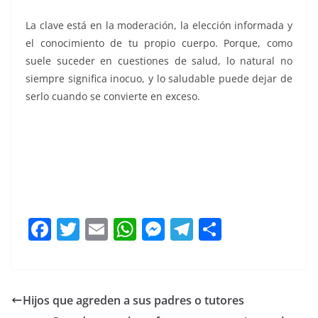
La clave está en la moderación, la elección informada y
el conocimiento de tu propio cuerpo. Porque, como
suele suceder en cuestiones de salud, lo natural no
siempre significa inocuo, y lo saludable puede dejar de
serlo cuando se convierte en exceso.
F
T
E
W
M
T
C
a
w
m
h
e
el
o
c
itt
ai
at
ss
e
m
e
er
l
s
e
gr
p
Hijos que agreden a sus padres o tutores